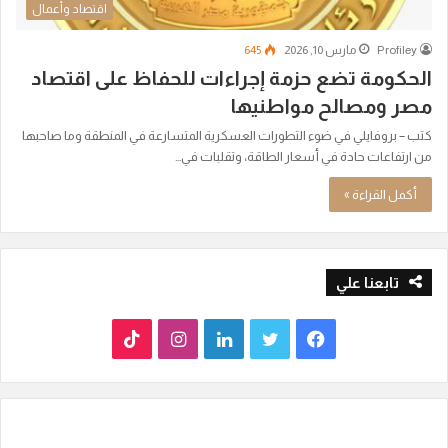
اقتصاد وأعمال
Profiley
مارس 10, 2026
645
الحكومة تضع حزمة إجراءات للحفاظ على اقتصاد
مصر ومصالح مواطنيها
كتب – بروفايلي في ضوء التطورات العسكرية المتسارعة في المنطقة وما صاحبها
من ارتفاعات حادة في أسعار الطاقة، وتقلبات في…
أكمل القراءة »
تابعنا علي
ف
ت
ل
ا
T
ي
و
ي
ن
i
س
ي
ن
س
k