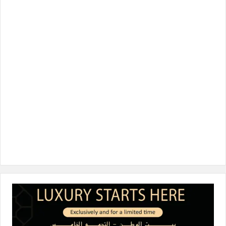
ب
ت
ك
ت
T
و
ر
د
ق
o
ك
إ
ر
k
ن
ا
م