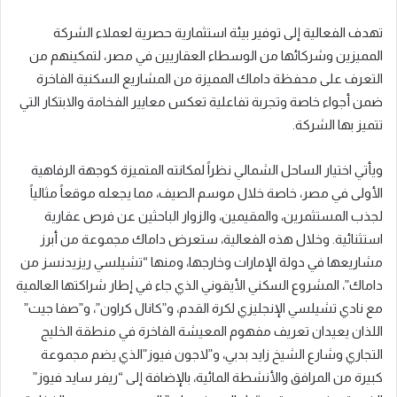
تهدف الفعالية إلى توفير بيئة استثمارية حصرية لعملاء الشركة
المميزين وشركائها من الوسطاء العقاريين في مصر، لتمكينهم من
التعرف على محفظة داماك المميزة من المشاريع السكنية الفاخرة
ضمن أجواء خاصة وتجربة تفاعلية تعكس معايير الفخامة والابتكار التي
تتميز بها الشركة.
ويأتي اختيار الساحل الشمالي نظراً لمكانته المتميزة كوجهة الرفاهية
الأولى في مصر، خاصة خلال موسم الصيف، مما يجعله موقعاً مثالياً
لجذب المستثمرين، والمقيمين، والزوار الباحثين عن فرص عقارية
استثنائية. وخلال هذه الفعالية، ستعرض داماك مجموعة من أبرز
مشاريعها في دولة الإمارات وخارجها، ومنها “تشيلسي ريزيدنسز من
داماك”، المشروع السكني الأيقوني الذي جاء في إطار شراكتها العالمية
مع نادي تشيلسي الإنجليزي لكرة القدم، و”كانال كراون”، و”صفا جيت”
اللذان يعيدان تعريف مفهوم المعيشة الفاخرة في منطقة الخليج
التجاري وشارع الشيخ زايد بدبي، و”لاجون فيوز”الذي يضم مجموعة
كبيرة من المرافق والأنشطة المائية، بالإضافة إلى “ريفر سايد فيوز”