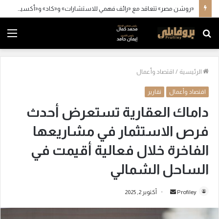
«روشن مصر» تتعاقد مع «رائف فهمي للاستشارات» و«كاد» و«أكسيس»
بحث
الق
عن
الرئيسية
/
اقتصاد وأعمال
اقتصاد وأعمال
تقارير
داماك العقارية تستعرض أحدث
فرص الاستثمار في مشاريعها
الفاخرة خلال فعالية أقيمت في
الساحل الشمالي
أرسل
Profiley
أكتوبر 2, 2025
بريدا
إلكترونيا