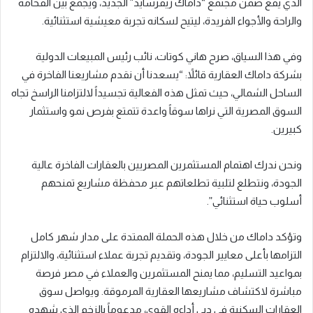
الذي يقع ضمن مجتمع “داماك ريفرسايد” الجديد، ويجمع بين الفخامة
والراحة والأجواء الفريدة، ليتيح لسكانه تجربة معيشية استثنائية.
وفي هذا السياق، صرح هاني كوتات، نائب رئيس المبيعات الدولية
بشركة داماك العقارية قائلاً: “يسعدنا أن نقدم مشاريعنا الفاخرة في
الساحل الشمالي، حيث تمثل هذه الفعالية تجسيداً لالتزامنا الراسخ تجاه
السوق المصرية التي نراها سوقاً واعدة تتمتع بفرص نمو واستثمار
كبيرين.
ونحن ندرك اهتمام المستثمرين المصريين بالعقارات الفاخرة عالية
الجودة، ونتطلع لتلبية تطلعاتهم عبر محفظة مشاريع تمنحهم
أسلوب حياة استثنائي”.
وتؤكد داماك من خلال هذه الحملة الممتدة على مدار شهر كامل
التزامها بأعلى معايير الجودة، وتقديم تجربة عملاء استثنائية، والالتزام
بمواعيد التسليم، مما يمنح المستثمرين والعملاء في مصر فرصة
مباشرة لاكتشاف مشاريعها العقارية المرموقة. ويواصل سوق
العقارات السكنية في دبي أداءه القوي، مدعوماً بالزخم الذي شهده