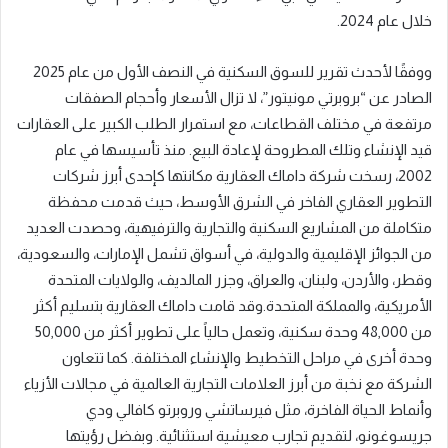
خلال عام 2024.
ووفقًا لأحدث تقرير للسوق السكنية في النصف الأول من عام 2025
الصادر عن “بروبرتي مونيتور”، لا تزال الأسعار وأحجام الصفقات
مرتفعة في مختلف القطاعات، مع استمرار الطلب الكبير على العقارات
قيد الإنشاء وتلك المطروحة لإعادة البيع. منذ تأسيسها في عام
2002، رسخت شركة داماك العقارية مكانتها كإحدى أبرز شركات
التطوير العقاري الفاخر في الشرق الأوسط، حيث قدمت محفظة
متكاملة من المشاريع السكنية والتجارية والترفيهية، وحصدت العديد
من الجوائز الإقليمية والدولية، في أسواق تشمل الإمارات، والسعودية،
وقطر، والأردن، ولبنان، والعراق، وجزر المالديف، والولايات المتحدة
الأمريكية، والمملكة المتحدة.وقد قامت داماك العقارية بتسليم أكثر
من 48,000 وحدة سكنية، وتعمل حالياً على تطوير أكثر من 50,000
وحدة أخرى في مراحل التخطيط والإنشاء المختلفة. كما تتعاون
الشركة مع نخبة من أبرز العلامات التجارية العالمية في مجالات الأزياء
وأنماط الحياة الفاخرة، مثل فيرساتشي وروبرتو كافالي ودي
جريسوغونو، لتقديم تجارب معيشية استثنائية. وبفضل رؤيتها