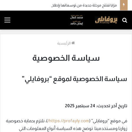
مزايا تفتتح مرحلة جديدة من توسعاتها بإطلاق مشروع “Town Ten ” بعرابي الجديدة بمدينة العبور
بحث
الق
عن
الرئيسية
سياسة الخصوصية
سياسة الخصوصية لموقع “بروفايلي”
تاريخ آخر تحديث: 24 سبتمبر 2025
في موقع “بروفايلي” (
https://profayly.com/
)، نلتزم بحماية خصوصية
زوارنا ومستخدمينا. توضح هذه السياسة أنواع المعلومات التي