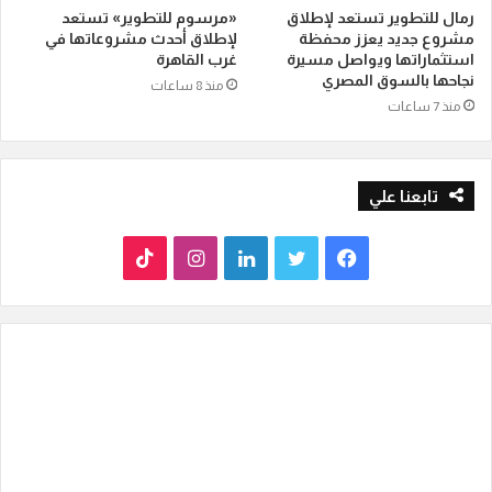
رمال للتطوير تستعد لإطلاق
«مرسوم للتطوير» تستعد
مشروع جديد يعزز محفظة
لإطلاق أحدث مشروعاتها في
استثماراتها ويواصل مسيرة
غرب القاهرة
نجاحها بالسوق المصري
منذ 8 ساعات
منذ 7 ساعات
تابعنا علي
ف
ت
ل
ا
T
ي
و
ي
ن
i
س
ي
ن
س
k
ب
ت
ك
ت
T
و
ر
د
ق
o
ك
إ
ر
k