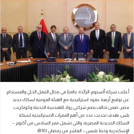
ل
ب
ر
ي
د
ا
إ
ل
ك
ت
ر
و
ن
أعلنت شركة ألستوم، الرائدة عالميًا في مجال التنقل الذكي والمستدام،
ي
عن توقيع أربعة عقود استراتيجية مع الهيئة القومية لسكك حديد
ا
مصر، ضمن تحالف يضم شركتي رواد للهندسة الحديثة وكونكريت
بلس، بهدف تحديث عدد من أهم الممرات الاستراتيجية لشبكة
السكك الحديدية المصرية، والتي تشمل ممر السادس من أكتوبر –
الإسكندرية وخط بلبيس – العاشر من رمضان (B10).