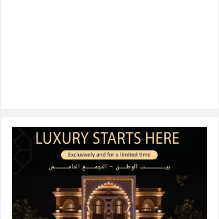
ن
ا
م