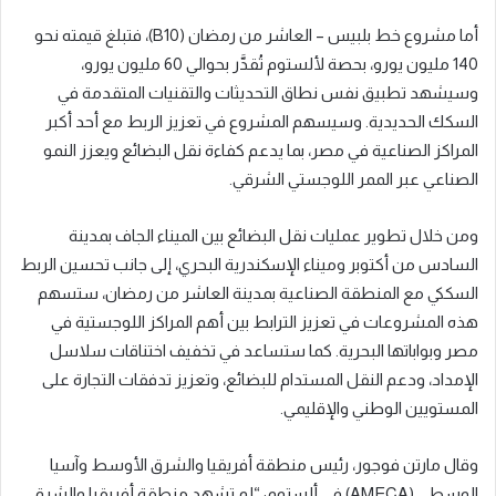
أما مشروع خط بلبيس – العاشر من رمضان (B10)، فتبلغ قيمته نحو
140 مليون يورو، بحصة لألستوم تُقدَّر بحوالي 60 مليون يورو،
وسيشهد تطبيق نفس نطاق التحديثات والتقنيات المتقدمة في
السكك الحديدية. وسيسهم المشروع في تعزيز الربط مع أحد أكبر
المراكز الصناعية في مصر، بما يدعم كفاءة نقل البضائع ويعزز النمو
الصناعي عبر الممر اللوجستي الشرقي.
ومن خلال تطوير عمليات نقل البضائع بين الميناء الجاف بمدينة
السادس من أكتوبر وميناء الإسكندرية البحري، إلى جانب تحسين الربط
السككي مع المنطقة الصناعية بمدينة العاشر من رمضان، ستسهم
هذه المشروعات في تعزيز الترابط بين أهم المراكز اللوجستية في
مصر وبواباتها البحرية. كما ستساعد في تخفيف اختناقات سلاسل
الإمداد، ودعم النقل المستدام للبضائع، وتعزيز تدفقات التجارة على
المستويين الوطني والإقليمي.
وقال مارتن فوجور، رئيس منطقة أفريقيا والشرق الأوسط وآسيا
الوسطى (AMECA) في ألستوم: “لم تشهد منطقة أفريقيا والشرق