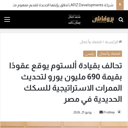
شركة LARZ Developments تطلق رؤيتها الجديدة لتقديم مفهوم متكامل للتطوير العقاري في مصر
بحث
الق
عن
الرئيسية
/
اقتصاد وأعمال
اقتصاد وأعمال
رئيسي
تحالف بقيادة ألستوم يوقع عقودًا
بقيمة 690 مليون يورو لتحديث
الممرات الاستراتيجية للسكك
الحديدية في مصر
Profiley
أ
يونيو 21, 2026
ر
س