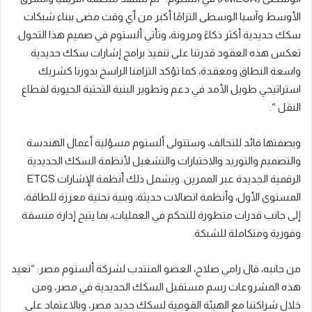
الأوسط وآسيا الوسطى التزامًا أكبر من أي وقت مضى ببناء شبكات
سكك حديدية أكثر ذكاءً ومرونة، وتأتي ألستوم في صميم هذا التحول.
تعكس هذه العقود قدرتنا على تنفيذ برامج إشارات سكك حديدية
واسعة النطاق ومعقدة، كما تؤكد التزامنا الراسخ بدورنا كشريك
استراتيجي طويل الأمد في دعم وتطوير البنية التحتية الحيوية لقطاع
النقل “.
وبصفتها قائد للتحالف، وستتولى ألستوم مسؤلية أعمال الهندسة
والتصميم والتوريد والاختبارات والتشغيل لأنظمة السكك الحديدية
الرقمية الجديدة عبر الممرين. ويشمل ذلك أنظمة الإشارات ETCS
المستوى الأول، وأنظمة اتصالات حديثة، وبنية تحتية معززة للطاقة،
إلى جانب قدرات متطورة للتحكم في العمليات، بما يتيح إدارة منسقة
وفورية ومتكاملة للشبكة.
من جانبه، قال رامي صلاح، العضو المنتدب لشركة ألستوم مصر: “تعيد
هذه المشروعات رسم مستقبل السكك الحديدية في مصر، ومن
خلال شراكتنا مع الهيئة القومية لسكك حديد مصر، وبالاعتماد على