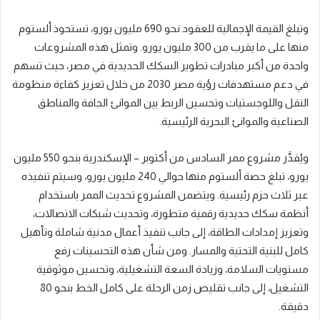
وتبلغ القيمة الإجمالية للعقود نحو 690 مليون يورو، تستحوذ ألستوم
منها على ما يقرب من 300 مليون يورو. وتمثل هذه المشروعات
واحدة من أكبر مبادرات تطوير السكك الحديدية في مصر، حيث تسهم
في دعم مستهدفات رؤية مصر 2030 من خلال تعزيز كفاءة منظومة
النقل واللوجستيات وتحسين الربط بين الموانئ الجافة والمناطق
الصناعية والموانئ البحرية الرئيسية.
ويُقدَّر مشروع ممر السادس من أكتوبر – الإسكندرية بنحو 550 مليون
يورو، تبلغ حصة ألستوم منها حوالي 240 مليون يورو، وسيتم تنفيذه
عبر ثلاث حزم رئيسية. ويتضمن المشروع تحديث الممر باستخدام
أنظمة سكك حديدية رقمية متطورة، وتحديث شبكات الاتصالات،
وتعزيز إمدادات الطاقة، إلى جانب تنفيذ أعمال مدنية شاملة وتأهيل
كامل للبنية التحتية والمسار. ومن شأن هذه التحسينات رفع
مستويات السلامة، وزيادة السعة التشغيلية، وتحسين موثوقية
التشغيل، إلى جانب تقليص زمن الرحلة على كامل الخط بنحو 80
دقيقة.