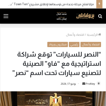
مزايا تفتتح مرحلة جديدة من توسعاتها بإطلاق مشروع “Town Ten ” بعرابي الجديدة بمدينة العبور
بحث
الق
عن
الرئيسية
/
اقتصاد وأعمال
اقتصاد وأعمال
رئيسي
مبتكرون ورواد
“النصر للسيارات” توقع شراكة
استراتيجية مع “فاو” الصينية
لتصنيع سيارات تحت اسم “نصر”
Profiley
أ
يونيو 17, 2026
ر
س
ل