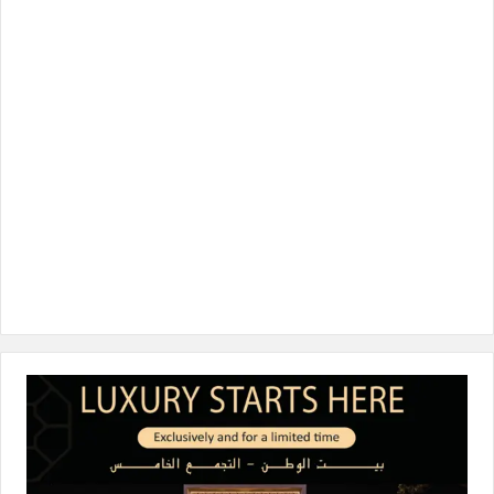
و
ر
د
ق
o
ك
إ
ر
k
ن
ا
م