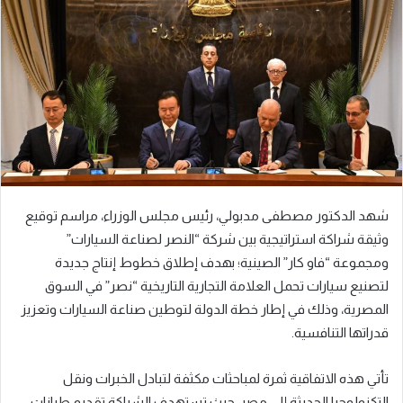
ب
ر
ي
د
ا
إ
ل
ك
ت
ر
شهد الدكتور مصطفى مدبولي، رئيس مجلس الوزراء، مراسم توقيع
و
وثيقة شراكة استراتيجية بين شركة “النصر لصناعة السيارات”
ن
ومجموعة “فاو كار” الصينية؛ بهدف إطلاق خطوط إنتاج جديدة
ي
ا
لتصنيع سيارات تحمل العلامة التجارية التاريخية “نصر” في السوق
المصرية، وذلك في إطار خطة الدولة لتوطين صناعة السيارات وتعزيز
قدراتها التنافسية.
تأتي هذه الاتفاقية ثمرة لمباحثات مكثفة لتبادل الخبرات ونقل
التكنولوجيا الحديثة إلى مصر، حيث تستهدف الشراكة تقديم طرازات