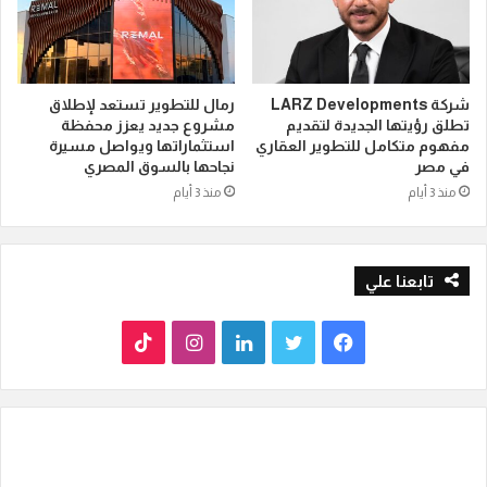
شركة LARZ Developments
رمال للتطوير تستعد لإطلاق
تطلق رؤيتها الجديدة لتقديم
مشروع جديد يعزز محفظة
مفهوم متكامل للتطوير العقاري
استثماراتها ويواصل مسيرة
في مصر
نجاحها بالسوق المصري
منذ 3 أيام
منذ 3 أيام
تابعنا علي
ف
ت
ل
ا
T
ي
و
ي
ن
i
س
ي
ن
س
k
ب
ت
ك
ت
T