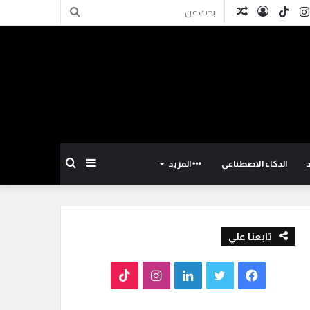
كدإن
انستقرام
TikTok
تسجيل
مقال
بحث
الدخول
عشوائي
عن
إضافة
بحث
الذكاء الاصطناعي
المزيد
عمود
عن
تابعنا علي
جانبي
ف
ت
ل
ا
T
ي
و
ي
ن
i