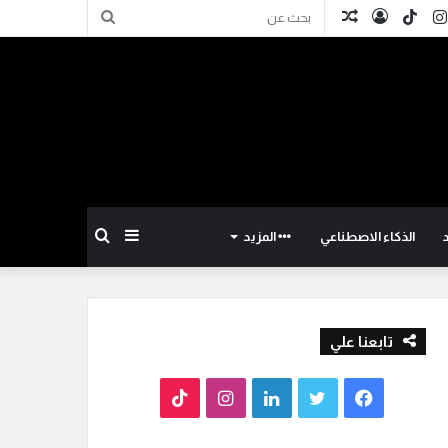
كدإن
انستقرام
TikTok
تسجيل
مقال
بحث
الدخول
عشوائي
عن
إضافة
بحث
الذكاء الاصطناعي
المزيد
عمود
عن
تابعنا علي
جانبي
ف
ت
ل
ا
T
ي
و
ي
ن
i