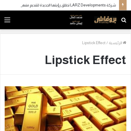
شركة LARZ Developments تطلق رؤيتها الجديدة لتقديم مفهوم متكامل للتطوير العقاري في مصر
بحث
الق
عن
الرئيسية
/
Lipstick Effect
Lipstick Effect