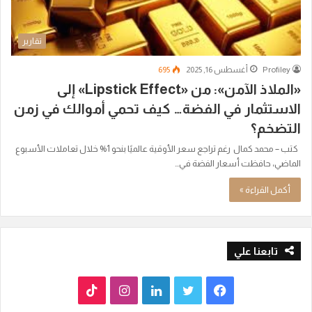
تقارير
Profiley
أغسطس 16, 2025
695
«الملاذ الآمن»: من «Lipstick Effect» إلى
الاستثمار في الفضة… كيف تحمي أموالك في زمن
التضخم؟
كتب – محمد كمال رغم تراجع سعر الأوقية عالميًا بنحو 1% خلال تعاملات الأسبوع
الماضي، حافظت أسعار الفضة في…
أكمل القراءة »
تابعنا علي
ف
ت
ل
ا
T