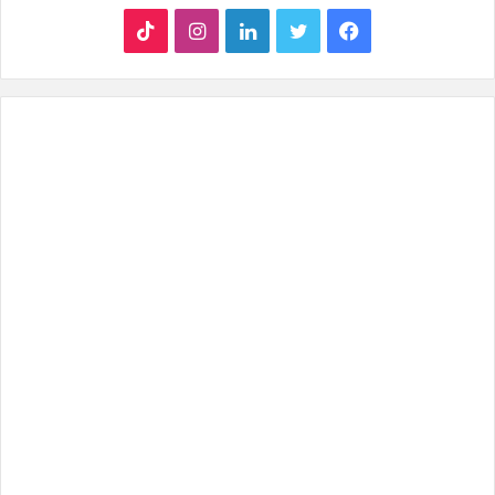
ف
ت
ل
ا
T
ي
و
ي
ن
i
س
ي
ن
س
k
ب
ت
ك
ت
T
و
ر
د
ق
o
ك
إ
ر
k
ن
ا
م