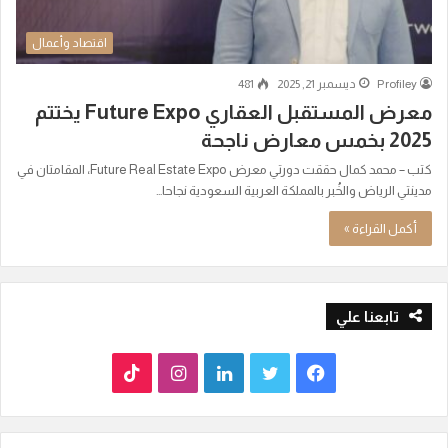
اقتصاد وأعمال
Profiley
ديسمبر 21, 2025
481
معرض المستقبل العقاري Future Expo يختتم
2025 بخمس معارض ناجحة
كتب – محمد كمال حققت دورتي معرض Future Real Estate Expo، المقامتان في
مدينتي الرياض والخُبر بالمملكة العربية السعودية نجاحا…
أكمل القراءة »
تابعنا علي
ف
ت
ل
ا
T
ي
و
ي
ن
i