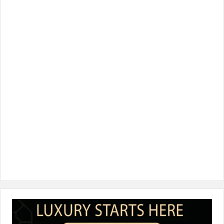
س
ي
ن
س
k
ب
ت
ك
ت
T
و
ر
د
ق
o
ك
إ
ر
k
ن
ا
م