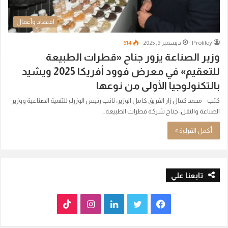
اقتصاد وأعمال
Profiley
ديسمبر 9, 2025
614
وزير الصناعة يزور جناح «قطرات الطبيعة
للتعقيم» في معرض فوود أفريكا 2025 ويشيد
بالتكنولوجيا الأولى من نوعها
كتب – محمد كمال زار الفريق كامل الوزير، نائب رئيس الوزراء للتنمية الصناعية ووزير
الصناعة والنقل، جناح شركة قطرات الطبيعة…
أكمل القراءة »
تابعنا علي
ف
ت
ل
ا
T
ي
و
ي
ن
i