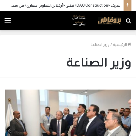
شركة «DAC Construction» تطلق «أركلاين للتطوير العقاري» في مصر وتستعد للإعلان عن محفظة مشروعات كبرى
بحث
الق
عن
الرئيسية
/
وزير الصناعة
وزير الصناعة