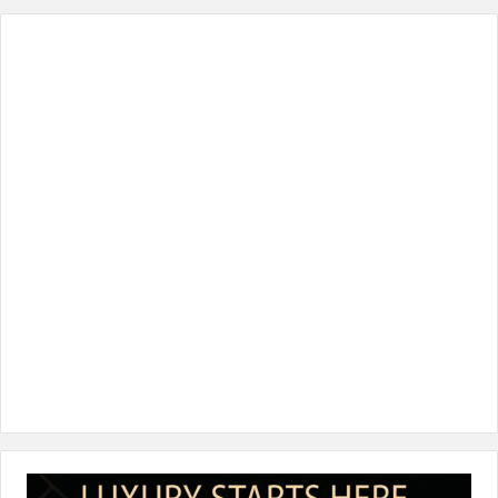
س
ي
ن
س
k
ب
ت
ك
ت
T
و
ر
د
ق
o
ك
إ
ر
k
ن
ا
م