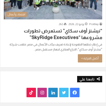
اقتصاد وأعمال
Profiley
يونيو 22, 2026
262
“نيشنز أوف سكاي” تستعرض تطورات
مشروعها “SkyRidge Executives”
في إطار خطتها الطموحة لإعادة تعريف بيئات الأعمال في مصر، نظمت شركة
"نيشنز أوف سكاي"، الذراع العقاري لجهاز مستقبل مصر..
أكمل القراءة »
تابعنا علي
ف
ت
ل
ا
T
ي
و
ي
ن
i