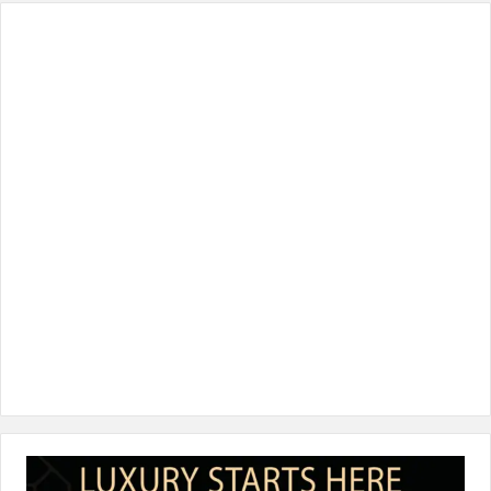
س
ي
ن
س
k
ب
ت
ك
ت
T
و
ر
د
ق
o
ك
إ
ر
k
ن
ا
م