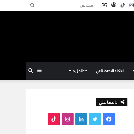
كدإن
انستقرام
TikTok
تسجيل
مقال
بحث
الدخول
عشوائي
عن
إضافة
بحث
الذكاء الاصطناعي
المزيد
عمود
عن
تابعنا علي
جانبي
ف
ت
ل
ا
T
ي
و
ي
ن
i