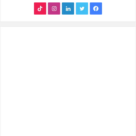
ف
ت
ل
ا
T
ي
و
ي
ن
i
س
ي
ن
س
k
ب
ت
ك
ت
T
و
ر
د
ق
o
ك
إ
ر
k
ن
ا
م