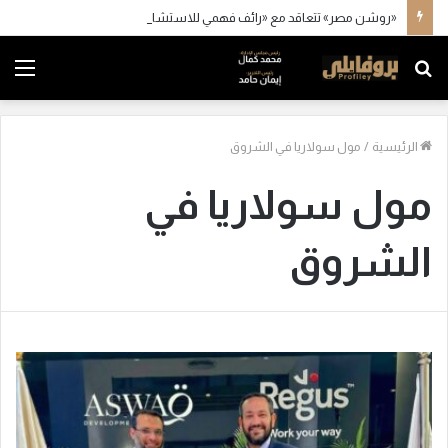
«روشن مصر» تتعاقد مع «رائف فهمي للاستشارات» و«كاد» و«أكسيس»
بحث
الق
عن
الرئيسية
/
مول سولاريا في الشروق
مول سولاريا في
الشروق