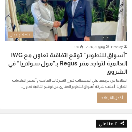
اقتصاد وأعمال
Profiley
يونيو 21, 2026
166
“أسواق للتطوير” توقع اتفاقية تعاون مع IWG
العالمية لتواجد مقر Regus بـ”مول سولاريا” في
الشروق
انطلاقا من حرصها على استقطاب كبرى الشركات العالمية وأشهر العلامات
التجارية، أعلنت شركة أسواق للتطوير العقاري عن توقيع اتفاقية تعاون…
أكمل القراءة »
تابعنا علي