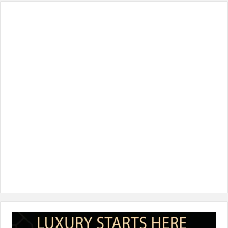
س
ي
ن
س
k
ب
ت
ك
ت
T
و
ر
د
ق
o
ك
إ
ر
k
ن
ا
م