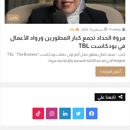
تقارير
Profiley
سبتمبر 13, 2025
586
مروة الحداد تجمع كبار المطورين ورواد الأعمال
في بودكاست TBL
كتب – محمد كمال ينطلق خلال أيام اولى حلقات بودكاست “TBL” The Brokers
league الذي تقدمه الكاتبة الصحفية والإعلامية مروة…
أكمل القراءة »
تابعنا علي
ف
ت
ل
ا
T
ي
و
ي
ن
i