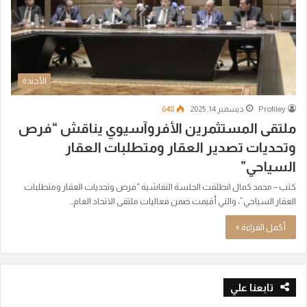
الأجندة
Profiley
ديسمبر 14, 2025
648
ملتقى المستثمرين الأفروآسيوي يناقش “فرص
وتحديات تصدير العقار ومتطلبات العقار
السياحي”
كتب – محمد كمال انطلقت الجلسة النقاشية “فرص وتحديات العقار ومتطلبات
العقار السياحي”، والتي أقيمت ضمن فعاليات ملتقى الاتحاد العام…
أكمل القراءة »
تابعنا علي