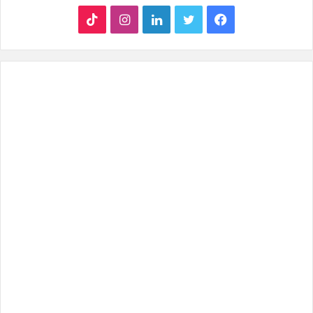
ف
ت
ل
ا
T
ي
و
ي
ن
i
س
ي
ن
س
k
ب
ت
ك
ت
T
و
ر
د
ق
o
ك
إ
ر
k
ن
ا
م