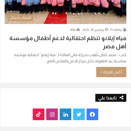
اقتصاد وأعمال
Profiley
نوفمبر 30, 2025
496
مياه إيلانو تنظم احتفالية لدعم أطفال مؤسسة
أهل مصر
كتب – محمد كمال نظّمت شركة فالي المالكة لـ”مياه إيلانو” احتفالية موسّعة
بمناسبة عيد الطفولة داخل مركز الدمج والتمكين التابع…
أكمل القراءة »
تابعنا علي
ف
ت
ل
ا
T
ي
و
ي
ن
i