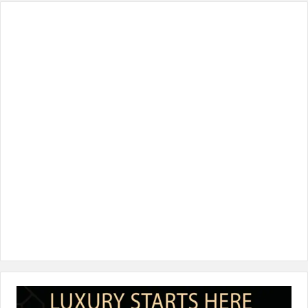
س
ي
ن
س
k
ب
ت
ك
ت
T
و
ر
د
ق
o
ك
إ
ر
k
ن
ا
م