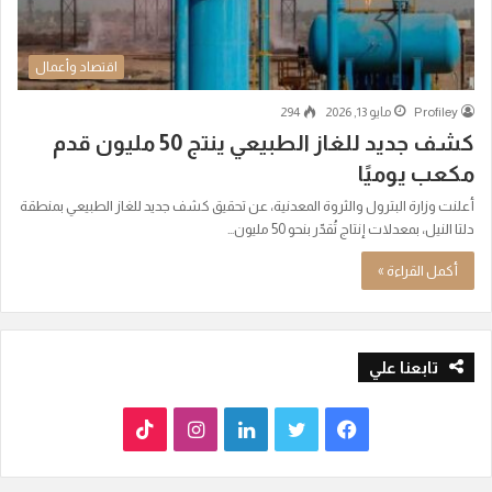
اقتصاد وأعمال
Profiley
مايو 13, 2026
294
كشف جديد للغاز الطبيعي ينتج 50 مليون قدم
مكعب يوميًا
أعلنت وزارة البترول والثروة المعدنية، عن تحقيق كشف جديد للغاز الطبيعي بمنطقة
دلتا النيل، بمعدلات إنتاج تُقدّر بنحو 50 مليون…
أكمل القراءة »
تابعنا علي
ف
ت
ل
ا
T
ي
و
ي
ن
i