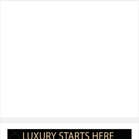
س
ي
ن
س
k
ب
ت
ك
ت
T
و
ر
د
ق
o
ك
إ
ر
k
ن
ا
م