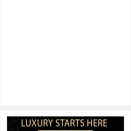
س
ي
ن
س
k
ب
ت
ك
ت
T
و
ر
د
ق
o
ك
إ
ر
k
ن
ا
م