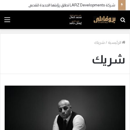
شركة LARZ Developments تطلق رؤيتها الجديدة لتقديم مفهوم متكامل للتطوير العقاري في مصر
بحث
الق
عن
الرئيسية
/
شريك
شريك