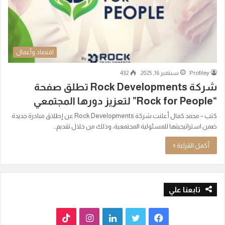
اقتصاد وأعمال
Profiley
سبتمبر 16, 2025
432
شركة Rock Developments تطلق صفحة
“Rock for People” لتعزيز دورها المجتمعي
كتب – محمد كمال أعلنت شركة Rock Developments عن إطلاق مبادرة جديدة
ضمن استراتيجيتها للمسئولية المجتمعية، وذلك من خلال تقديم…
أكمل القراءة »
تابعنا علي
ف
ت
ل
ا
T