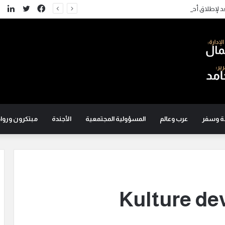
تويتر
فيسبوك
لين
د لإطلاق أحدث مشروعاتها في غرب القاهرة
ة وسفر
عرب وعالم
المسؤولية المجتمعية
الأجندة
مبتكرون ورواد