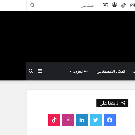
كدإن
انستقرام
TikTok
تسجيل
مقال
بحث
الدخول
عشوائي
عن
إضافة
بحث
الذكاء الاصطناعي
المزيد
عمود
عن
تابعنا علي
جانبي
ف
ت
ل
ا
T
ي
و
ي
ن
i