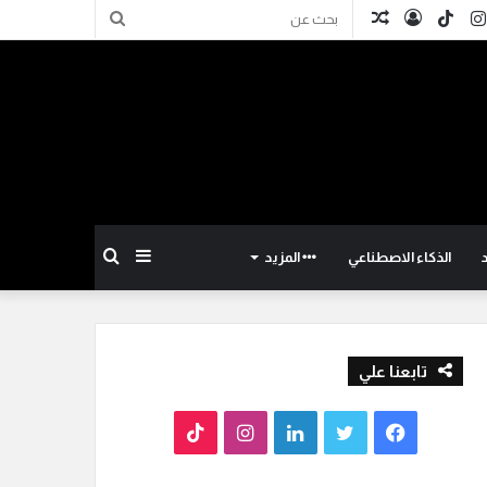
كدإن
انستقرام
TikTok
تسجيل
مقال
بحث
الدخول
عشوائي
عن
إضافة
بحث
الذكاء الاصطناعي
المزيد
عمود
عن
تابعنا علي
جانبي
ف
ت
ل
ا
T
ي
و
ي
ن
i