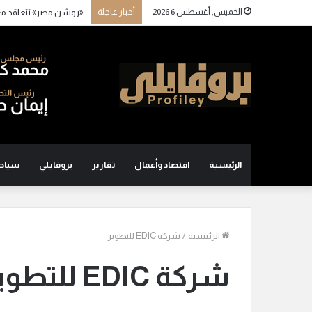
الخميس, أغسطس 6 2026
أخبار عاجلة
«روشن مصر» تتعاقد م
الرئيسية
اقتصاد وأعمال
تقارير
بروفايلي
سياح
الرئيسية
/
شركة EDIC للتطوير
شركة EDIC للتطوير