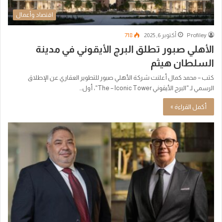
اقتصاد وأعمال
Profiley
أكتوبر 6, 2025
718
الأهلي صبور تطلق البرج الأيقوني في مدينة
السلطان هيثم
كتب – محمد كمال أعلنت شركة الأهلي صبور للتطوير العقاري عن الإطلاق
الرسمي لـ “البرج الأيقوني The – Iconic Tower“، أول…
أكمل القراءة »