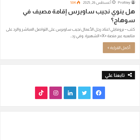
Profiley
أغسطس 26, 2025
504
هل ينوي نجيب ساويرس إقامة مصيف في
سوهاج؟
كتب – بروفايلي اعتاد رجل الأعمال نجيب ساويرس على التواصل المباشر والرد على
متابعيه عبر منصة «X» الشهيرة. وفي رد…
أكمل القراءة »
تابعنا علي
ف
ت
ل
ا
T
ي
و
ي
ن
i
س
ي
ن
س
k
ب
ت
ك
ت
T