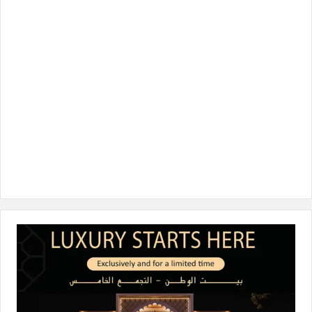
و
ر
د
ق
o
ك
إ
ر
k
ن
ا
م