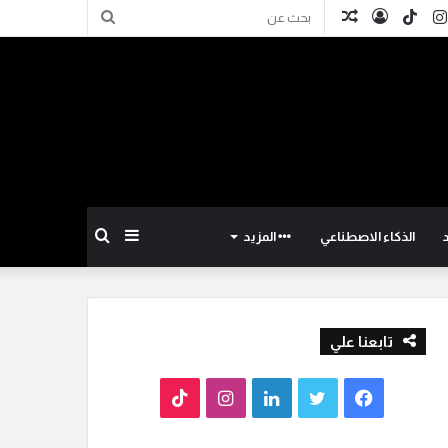
كدإن
انستقرام
TikTok
تسجيل
مقال
بحث
الدخول
عشوائي
عن
إضافة
بحث
الذكاء الاصطناعي
المزيد
عمود
عن
تابعنا علي
جانبي
ف
ت
ل
ا
T
ي
و
ي
ن
i