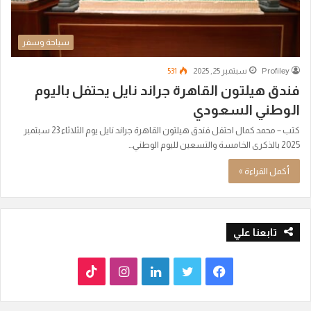
سياحة وسفر
Profiley
سبتمبر 25, 2025
531
فندق هيلتون القاهرة جراند نايل يحتفل باليوم
الوطني السعودي
كتب – محمد كمال احتفل فندق هيلتون القاهرة جراند نايل يوم الثلاثاء 23 سبتمبر
2025 بالذكرى الخامسة والتسعين لليوم الوطني…
أكمل القراءة »
تابعنا علي
ف
ت
ل
ا
T
ي
و
ي
ن
i