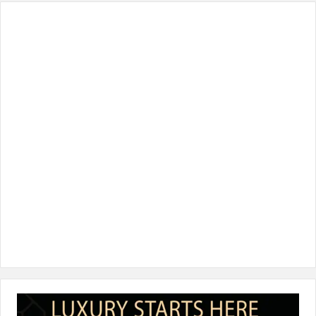
س
ي
ن
س
k
ب
ت
ك
ت
T
و
ر
د
ق
o
ك
إ
ر
k
ن
ا
م