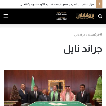
مزايا تفتتح مرحلة جديدة من توسعاتها بإطلاق مشروع “Town Ten ” بعرابي الجديدة بمدينة العبور
بحث
الق
عن
الرئيسية
/
جراند نايل
جراند نايل