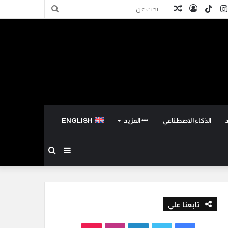
كدإن
انستقرام
TikTok
تسجيل
مقال
بحث
الدخول
عشوائي
عن
الذكاء الاصطناعي
المزيد
ENGLISH
إضافة
بحث
عمود
عن
تابعنا علي
جانبي