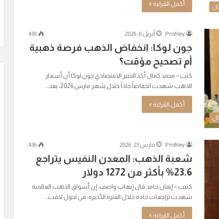
أكمل القراءة »
ال
Profiley
أبريل 6, 2026
438
جون لوكا: انخفاض الذهب فرصة ذهبية
أم تصحيح مؤقت؟
كتب – محمد كمال أكد الخبير الاقتصادي جون لوكا أن أسعار
الذهب شهدت انخفاضاً حاداً خلال شهر مارس 2026، بعد…
أكمل القراءة »
ال
Profiley
مارس 23, 2026
436
شعبة الذهب: المعدن النفيس يتراجع
23.6% بأكثر من 1272 دولار
كتبت – إيمان حامد قال إيهاب واصف، إن أسواق الذهب العالمية
شهدت تراجعات حادة خلال الفترة الأخيرة، في تحول لافت…
أكمل القراءة »