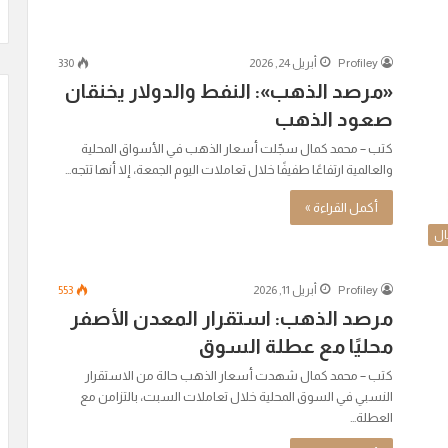
Profiley
أبريل 24, 2026
330
«مرصد الذهب»: النفط والدولار يخنقان
صعود الذهب
كتب – محمد كمال سجّلت أسعار الذهب في الأسواق المحلية
والعالمية ارتفاعًا طفيفًا خلال تعاملات اليوم الجمعة، إلا أنها تتجه…
أكمل القراءة »
ال
Profiley
أبريل 11, 2026
553
مرصد الذهب: استقرار المعدن الأصفر
محليًا مع عطلة السوق
كتب – محمد كمال شهدت أسعار الذهب حالة من الاستقرار
النسبي في السوق المحلية خلال تعاملات السبت، بالتزامن مع
العطلة…