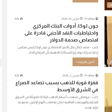
ال
Profiley
مارس 10, 2026
406
جون لوكا: أدوات البنك المركزي
واحتياطيات النقد الأجنبي قادرة على
امتصاص صدمة الدولار
كتب – محمد كمال قال الخبير الاقتصادي جون لوكا رئيس مجلس
إدارة شركة جولد إيرا للسبائك الذهبية بأن الارتفاع الحاد…
أكمل القراءة »
ال
Profiley
مارس 2, 2026
420
قفزة قوية للذهب بسبب تصاعد الصراع
في الشرق الأوسط
كتب – بروفايلي شهدت أسعار الذهب ارتفاعًا ملحوظًا في السوق
المحلية والبورصات العالمية خلال تعاملات اليوم الإثنين، مدفوعة
بتزايد توجه…