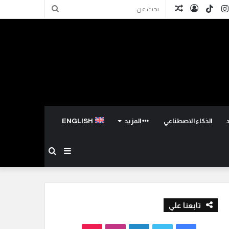
كدإن
انستقرام
TikTok
تسجيل
مقال
بحث
الدخول
عشوائي
عن
الذكاء الاصطناعي
المزيد
ENGLISH
إضافة
بحث
عمود
عن
تابعنا علي
جانبي