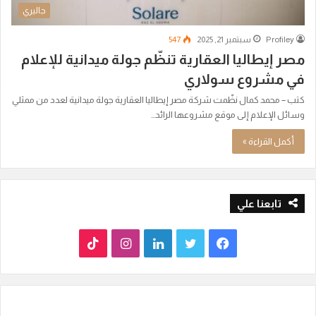
جاليري
Profiley
سبتمبر 21, 2025
547
مصر إيطاليا العقارية تنظّم جولة ميدانية للإعلام
في مشروع سولاري
كتب – محمد كمال نظّمت شركة مصر إيطاليا العقارية جولة ميدانية لعدد من ممثلي
وسائل الإعلام إلى موقع مشروعها الرائد…
أكمل القراءة »
تابعنا علي
ف
ت
ل
ا
T
ي
و
ي
ن
i
س
ي
ن
س
k