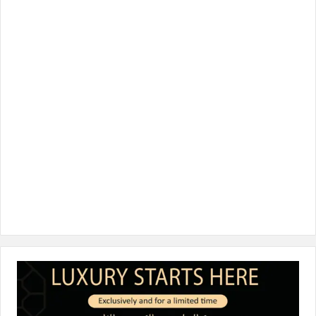
ب
ت
ك
ت
T
و
ر
د
ق
o
ك
إ
ر
k
ن
ا
م