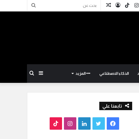
كدإن
انستقرام
TikTok
تسجيل
مقال
بحث
الدخول
عشوائي
عن
إضافة
بحث
الذكاء الاصطناعي
المزيد
عمود
عن
تابعنا علي
جانبي
ف
ت
ل
ا
T
ي
و
ي
ن
i