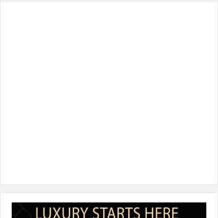
س
ي
ن
س
k
ب
ت
ك
ت
T
و
ر
د
ق
o
ك
إ
ر
k
ن
ا
م