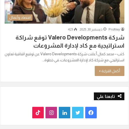
اقتصاد وأعمال
Profiley
ديسمبر 30, 2025
423
شركة Valero Developments توقع شراكة
استراتيجية مع كاد لإدارة المشروعات
كتب – محمد كمال أعلنت شركة Valero Developments عن توقيع اتفاقية تعاون
استراتيجي مع شركة كاد لإدارة المشروعات، في خطوة…
أكمل القراءة »
تابعنا علي
ف
ت
ل
ا
T
ي
و
ي
ن
i