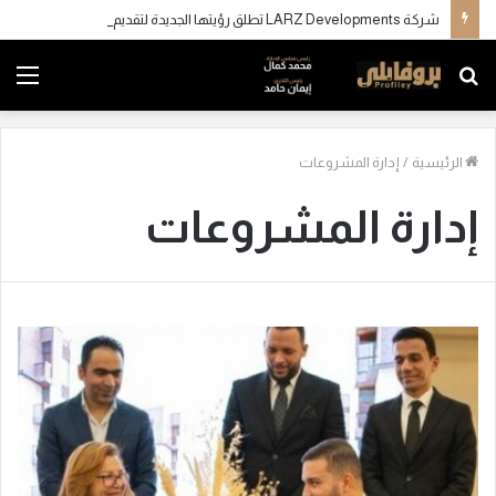
شركة LARZ Developments تطلق رؤيتها الجديدة لتقديم مفهوم متكامل للتطوير العقاري في مصر
بحث
الق
عن
الرئيسية
/
إدارة المشروعات
إدارة المشروعات