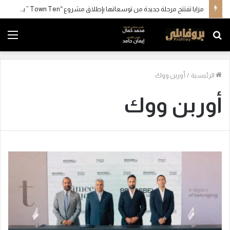
مزايا تفتتح مرحلة جديدة من توسعاتها بإطلاق مشروع “Town Ten ” بعرابي الجديدة بمدينة العبور
بحث
الق
عن
الرئيسية
/
أوربن ووك
أوربن ووك