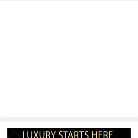
س
ي
ن
س
k
ب
ت
ك
ت
T
و
ر
د
ق
o
ك
إ
ر
k
ن
ا
م