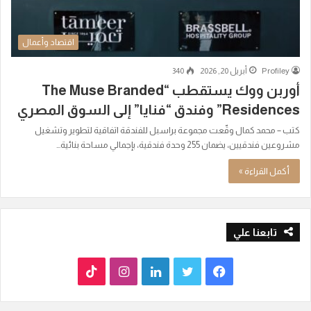
اقتصاد وأعمال
Profiley
أبريل 20, 2026
340
أوربن ووك يستقطب “The Muse Branded
Residences” وفندق “فنايا” إلى السوق المصري
كتب – محمد كمال وقّعت مجموعة براسبل للفندقة اتفاقية لتطوير وتشغيل
مشروعين فندقيين، يضمان 255 وحدة فندقية، بإجمالي مساحة بنائية…
أكمل القراءة »
تابعنا علي
ف
ت
ل
ا
T
ي
و
ي
ن
i