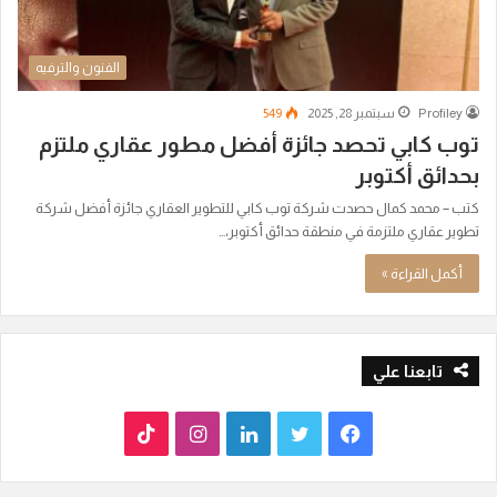
الفنون والترفيه
Profiley
سبتمبر 28, 2025
549
توب كابي تحصد جائزة أفضل مطور عقاري ملتزم
بحدائق أكتوبر
كتب – محمد كمال حصدت شركة توب كابي للتطوير العقاري جائزة أفضل شركة
تطوير عقاري ملتزمة في منطقة حدائق أكتوبر،…
أكمل القراءة »
تابعنا علي
ف
ت
ل
ا
T
ي
و
ي
ن
i