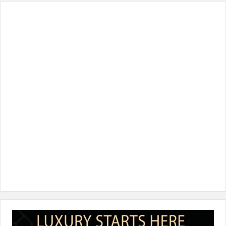
س
ي
ن
س
k
ب
ت
ك
ت
T
و
ر
د
ق
o
ك
إ
ر
k
ن
ا
م