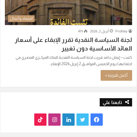
اقتصاد وأعمال
Profiley
أبريل 2, 2026
419
لجنة السياسة النقدية تقرر الإبقاء على أسعار
العائد الأساسية دون تغيير
كتبت – إيمان حامد قررت لجنة السياسة النقديـة للبنك المركــزي المصـري في
اجتماعهـا يــوم الخميس الموافـــق 2 إبريل 2026 الإبقاء…
أكمل القراءة »
تابعنا علي
ف
ت
ل
ا
T
ي
و
ي
ن
i