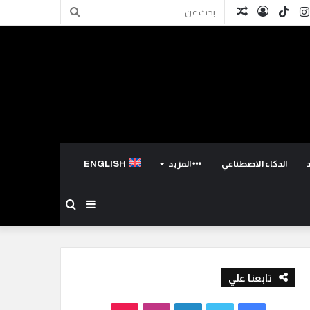
كدإن
انستقرام
TikTok
تسجيل
مقال
بحث
الدخول
عشوائي
عن
الذكاء الاصطناعي
المزيد
ENGLISH
إضافة
بحث
عمود
عن
تابعنا علي
جانبي