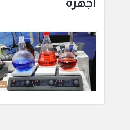
أجهزة
جالي