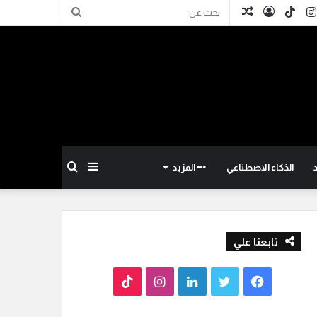
كدإن
انستقرام
TikTok
تسجيل
مقال
بحث
الدخول
عشوائي
عن
إضافة
بحث
الذكاء الاصطناعي
المزيد
عمود
عن
تابعنا علي
جانبي
ف
ت
ل
ا
T
ي
و
ي
ن
i