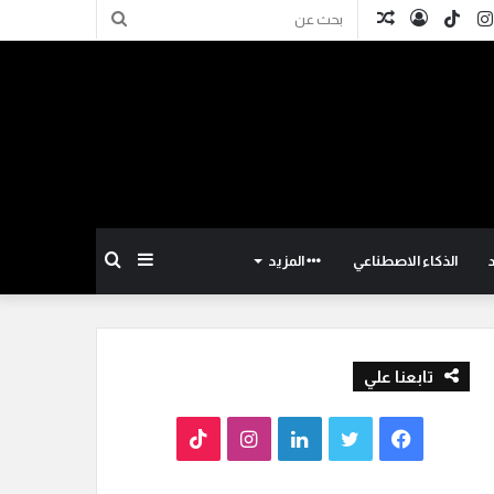
كدإن
انستقرام
TikTok
تسجيل
مقال
بحث
الدخول
عشوائي
عن
إضافة
بحث
الذكاء الاصطناعي
المزيد
عمود
عن
تابعنا علي
جانبي
ف
ت
ل
ا
T
ي
و
ي
ن
i