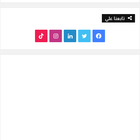
تابعنا علي
ف
ت
ل
ا
T
ي
و
ي
ن
i
س
ي
ن
س
k
ب
ت
ك
ت
T
و
ر
د
ق
o
ك
إ
ر
k
ن
ا
م