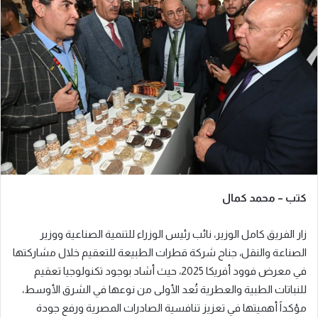
ل
ب
ر
ي
د
ا
إ
ل
ك
ت
ر
كتب – محمد كمال
و
ن
زار الفريق كامل الوزير، نائب رئيس الوزراء للتنمية الصناعية ووزير
ي
ا
الصناعة والنقل، جناح شركة قطرات الطبيعة للتعقيم خلال مشاركتها
في معرض فوود أفريكا 2025، حيث أشاد بوجود تكنولوجيا تعقيم
للنباتات الطبية والعطرية تُعد الأولى من نوعها في الشرق الأوسط،
مؤكداً أهميتها في تعزيز تنافسية الصادرات المصرية ورفع جودة