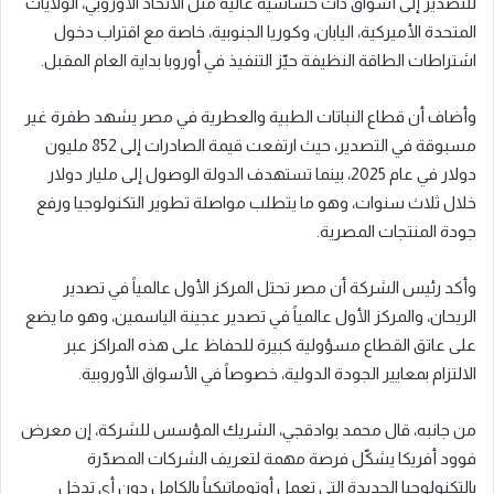
للتصدير إلى أسواق ذات حساسية عالية مثل الاتحاد الأوروبي، الولايات
المتحدة الأميركية، اليابان، وكوريا الجنوبية، خاصة مع اقتراب دخول
اشتراطات الطاقة النظيفة حيّز التنفيذ في أوروبا بداية العام المقبل.
وأضاف أن قطاع النباتات الطبية والعطرية في مصر يشهد طفرة غير
مسبوقة في التصدير، حيث ارتفعت قيمة الصادرات إلى 852 مليون
دولار في عام 2025، بينما تستهدف الدولة الوصول إلى مليار دولار
خلال ثلاث سنوات، وهو ما يتطلب مواصلة تطوير التكنولوجيا ورفع
جودة المنتجات المصرية.
وأكد رئيس الشركة أن مصر تحتل المركز الأول عالمياً في تصدير
الريحان، والمركز الأول عالمياً في تصدير عجينة الياسمين، وهو ما يضع
على عاتق القطاع مسؤولية كبيرة للحفاظ على هذه المراكز عبر
الالتزام بمعايير الجودة الدولية، خصوصاً في الأسواق الأوروبية.
من جانبه، قال محمد بوادقجي، الشريك المؤسس للشركة، إن معرض
فوود أفريكا يشكّل فرصة مهمة لتعريف الشركات المصدّرة
بالتكنولوجيا الجديدة التي تعمل أوتوماتيكياً بالكامل دون أي تدخل