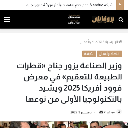
شركة Venduo تحقق حجم تعاملات بأكثر من 40 مليون جنيه
بحث
الق
عن
الرئيسية
/
اقتصاد وأعمال
اقتصاد وأعمال
الأجندة
وزير الصناعة يزور جناح «قطرات
الطبيعة للتعقيم» في معرض
فوود أفريكا 2025 ويشيد
بالتكنولوجيا الأولى من نوعها
Profiley
أ
ديسمبر 9, 2025
ر
س