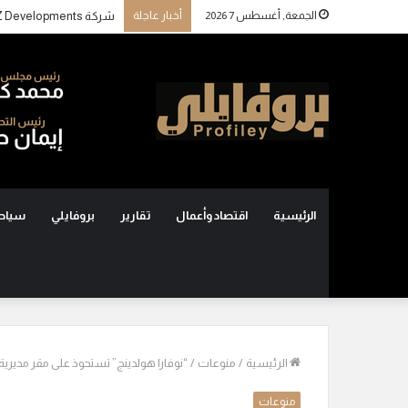
الجمعة, أغسطس 7 2026
أخبار عاجلة
الرئيسية
اقتصاد وأعمال
تقارير
بروفايلي
سياح
الرئيسية
/
منوعات
/
“نوفارا هولدينج” تستحوذ على مقر مديرية
منوعات