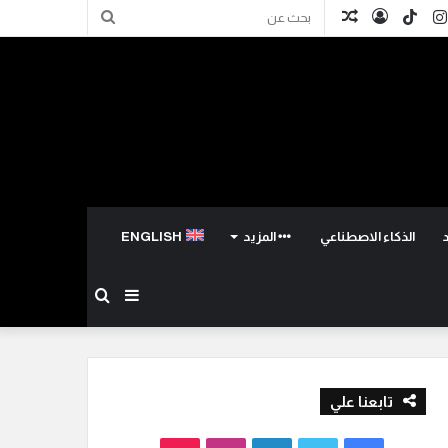
كدإن
انستقرام
TikTok
تسجيل
مقال
بحث
الدخول
عشوائي
عن
الذكاء الاصطناعي
المزيد
ENGLISH
إضافة
بحث
عمود
عن
تابعنا علي
جانبي