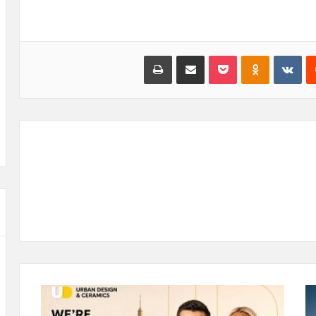
‏Reddit
‏VKontakte
Odnoklassniki
بوكيت
مشاركة عبر البريد
طباعة