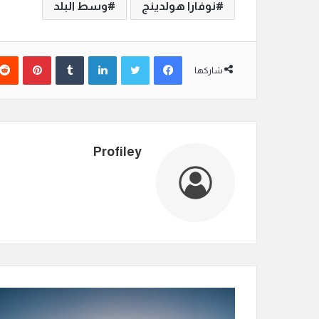
نوفارا هولدينج
وسط البلد
فيسبوك
تويتر
لينكدإن
‏Tumblr
بينتيريست
شاركها
Profiley