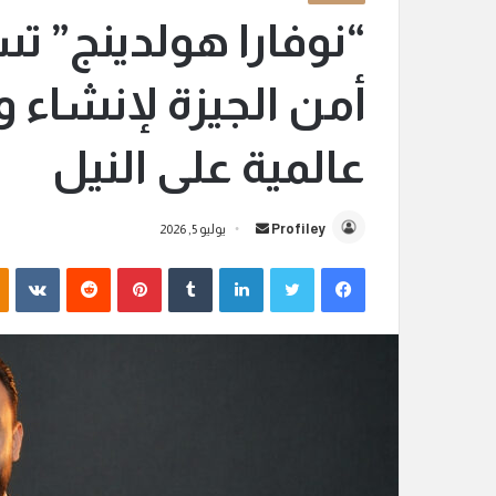
“نوفارا هولدينج” ت
أمن الجيزة لإنشاء 
عالمية على النيل
Profiley
أ
يوليو 5, 2026
ر
فيسبوك
تويتر
لينكدإن
‏Tumblr
بينتيريست
‏Reddit
‏VKontakte
س
ل
ب
ر
ي
د
ا
إ
ل