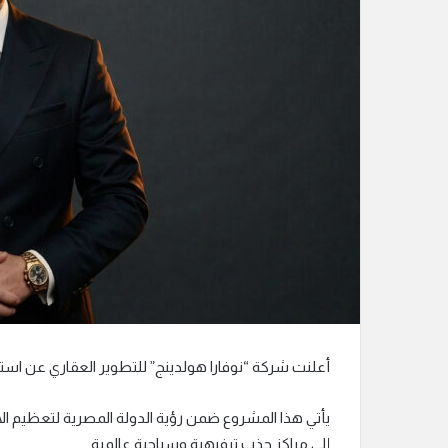
ك
ت
ر
و
ن
ي
ا
أعلنت شركة “نوفارا هولدينج” للتطوير العقاري عن استحو
يأتي هذا المشروع ضمن رؤية الدولة المصرية لتعظيم الا
إلى مراكز جذب ترفيهية وسياحية عالمية.