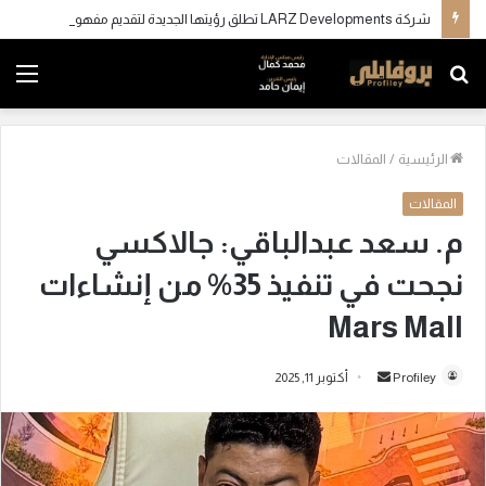
شركة LARZ Developments تطلق رؤيتها الجديدة لتقديم مفهوم متكامل للتطوير العقاري في مصر
بحث
الق
عن
الرئيسية
/
المقالات
المقالات
م. سعد عبدالباقي: جالاكسي
نجحت في تنفيذ 35% من إنشاءات
Mars Mall
Profiley
أ
أكتوبر 11, 2025
ر
س
ل
ب