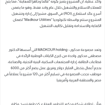
وأكد عطية، أن المشروع يتميز بكونه “قائماً وجاهزاً للمعاينة”، مما يتيح
للعملاء الاستلام والتشغيل خلال عام واحد فقط، وهو ما يضمن
أسرع عائد استثماري (ROI) في السوق، مشيرا إلى إدارة وتشغيل
المشروع ستتم بواسطة تكنولوجيا “Madkour Utilities” لضمان
الكفاءة والاستدامة وتقليل تكاليف التشغيل.
وتعد مجموعة مدكور،- MADKOUR holding التي أسسها الدكتور
مصطفى مدكور، واحدة من كبرى الكيانات الوطنية الرائدة في
قطاعات الطاقة، إدارة المجتمعات السكنية، البنية التحتية، والصناعة،
بحجم أعمال يتخطى المليار دولار وفريق عمل يضم أكثر من 6000
موظف، نجحت المجموعة في تسليم أكثر من 120 مشروعاً عملاقاً في
مصر والمنطقة العربية وأفريقيا.
ويأتي إطلاق شركة مدكور للتطوير العقاري كخطوة ترسخ مكانة