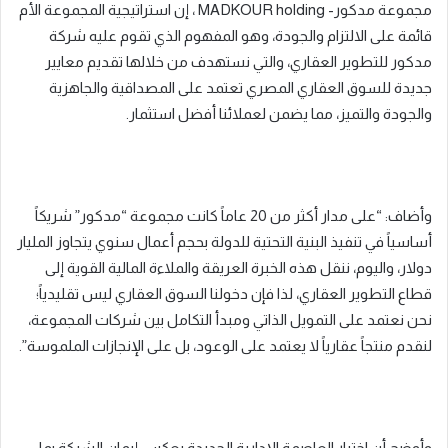
مجموعة مدكور- MADKOUR holding ، إن استراتيجية المجموعة الأم
قائمة على الالتزام والجودة، وهو المفهوم الذي تقوم عليه شركة
مدكور للتطوير العقاري، والتي نستهدف من خلالها تقديم معايير
جديدة للسوق العقاري المصري تعتمد على المصداقية والجاهزية
والجودة والتميز، مما يضمن لعملائنا أفضل استثمار.
وأضاف: “على مدار أكثر من 20 عاماً كانت مجموعة “مدكور” شريكاً
أساسياً في تنفيذ البنية التحتية للدولة بحجم أعمال سنوي يتجاوز المليار
دولار، واليوم، ننقل هذه الخبرة العريقة والملاءة المالية القوية إلى
قطاع التطوير العقاري، لذا فإن دخولنا السوق العقاري ليس تقليدياً؛
نحن نعتمد على التمويل الذاتي ومبدأ التكامل بين شركات المجموعة،
لنقدم منتجاً عقارياً لا يعتمد على الوعود، بل على الإنجازات الملموسة”.
وأوضح أن اختيار العاصمة الإدارية الجديدة يعكس إيمان الشركة بما