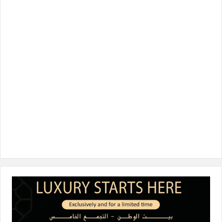
ب
ت
ك
ت
T
و
ر
د
ق
o
ك
إ
ر
k
ن
ا
م