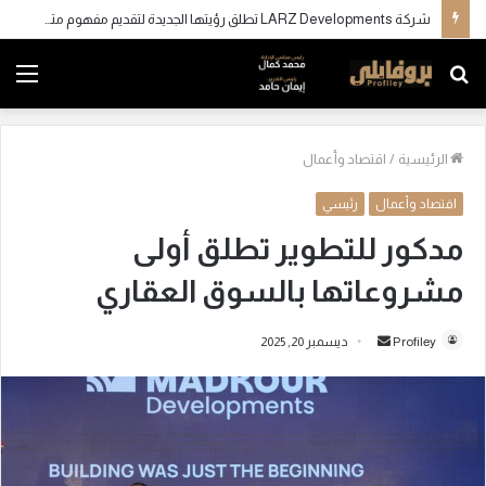
شركة LARZ Developments تطلق رؤيتها الجديدة لتقديم مفهوم متكامل للتطوير العقاري في مصر
بحث
الق
عن
الرئيسية
/
اقتصاد وأعمال
اقتصاد وأعمال
رئيسي
مدكور للتطوير تطلق أولى
مشروعاتها بالسوق العقاري
Profiley
أ
ديسمبر 20, 2025
ر
س
ل
ب
ر