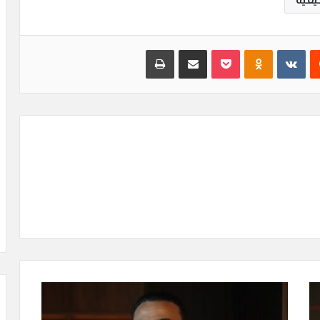
‏Reddit
‏VKontakte
Odnoklassniki
بوكيت
مشاركة عبر البريد
طباعة