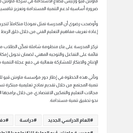
ماونتن ڤيو ورئيس قطاع الاستدامة في شركة ماونتن ڤيو،
ضرورة أساسية لدعم التنمية المستدامة وتعزيز تنافسية
وأوضحت رضوى أن المدرسة تمثل نموذجًا متكاملًا لتجربة 
إعادة تعريف مفاهيم التعليم الفني من خلال خلق الربط
تركز المدرسة على بناء منظومة شاملة تمكّن الطلاب من
قائمة على التفاعل والتوجيه المهني، لضمان تحويل إمك
الإنتاج والابتكار للمشاركة بفعالية في دفع عجلة التنمية
وتأتي هذه الخطوة في إطار دور مؤسسة ماونتن ڤيو للتن
تنمية المجتمع من خلال تقديم نماذج تعليمية مبتكرة 
مجالات التعليم والتمكين الاقتصادي، من خلال برامجها 
نحو تحقيق تنمية مستدامة.
العام الدراسي الجديد
دراسة
دفع
مدرسة ماونتن ڤيو الدولية للتكنولوجيا التطب