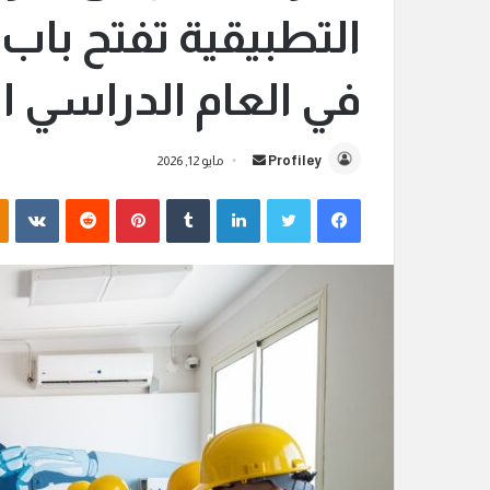
التطبيقية تفتح باب
في العام الدراسي ا
Profiley
أ
مايو 12, 2026
ر
فيسبوك
تويتر
لينكدإن
‏Tumblr
بينتيريست
‏Reddit
‏VKontakte
س
ل
ب
ر
ي
د
ا
إ
ل
ك
ت