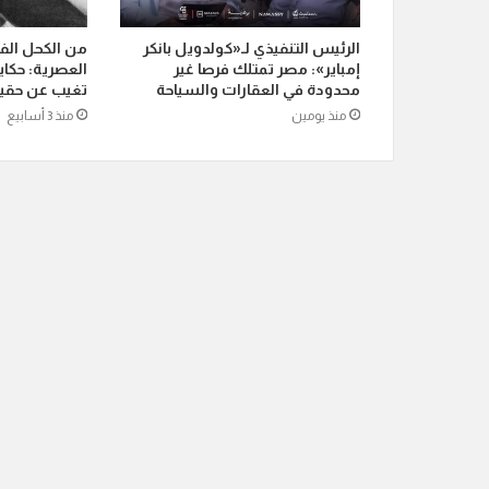
الرئيس التنفيذي لـ«كولدويل بانكر
من الكحل الفر
إمباير»: مصر تمتلك فرصا غير
العصرية: حكاية
محدودة في العقارات والسياحة
تغيب عن حقيب
منذ يومين
منذ 3 أسابيع