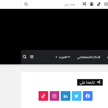
كدإن
انستقرام
TikTok
تسجيل
مقال
بحث
الدخول
عشوائي
عن
إضافة
بحث
الذكاء الاصطناعي
المزيد
عمود
عن
تابعنا علي
جانبي
ف
ت
ل
ا
T
ي
و
ي
ن
i