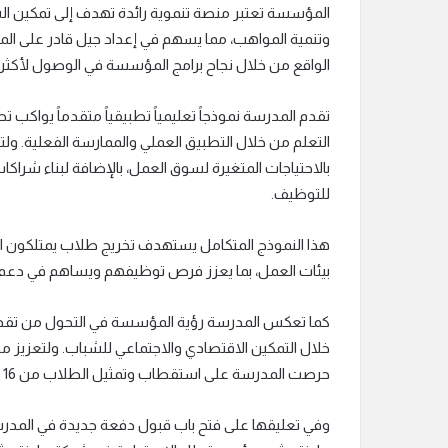
المؤسسة تعتبر منصة تنموية رائدة تهدف إلى تمكين ال
وتنمية المواهب، مما يسهم في إعداد جيل قادر على ال
الواقع من خلال نجاح برامج المؤسسة في الوصول لأكثر من 40,000 شاب وشابة حتى
تقدم المدرسة نموذجاً تعليمياً تطبيقياً متقدماً يوا
التعلم من خلال التطبيق العملي والممارسة الفعلية. ولتح
بالاحتياجات المتغيرة لسوق العمل، بالإضافة لبناء شرا
للتوظيف.
هذا النموذج المتكامل يستهدف تخريج طلاب يمتلكون المه
بيئات العمل، بما يعزز فرص توظيفهم ويساهم في دعم 
كما تعكس المدرسة رؤية المؤسسة في التحول من تقديم 
خلال التمكين الاقتصادي والاجتماعي للشباب. ولتعزيز مب
حرصت المدرسة على استقطاب وتمثيل الطلاب من 16 محافظة على مستوى الجمهورية.
وفي تعليقها على فتح باب قبول دفعة جديدة في المدر