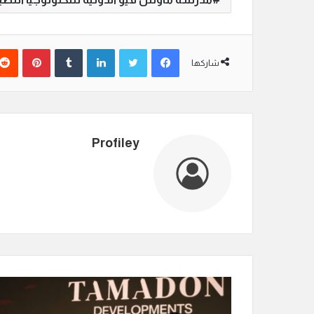
فيسبوك
تويتر
لينكدإن
‏Tumblr
بينتيريست
شاركها
Profiley