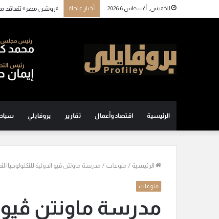
الخميس, أغسطس 6 2026
أخبار عاجلة
«روشن مصر» تتعاقد م
الرئيسية
اقتصاد وأعمال
تقارير
بروفايلي
سياح
الرئيسية
/
منوعات
/
مدرسة ماونتن ڤيو الدولية للتكنولوجيا الت
منوعات
مدرسة ماونتن ڤيو ال