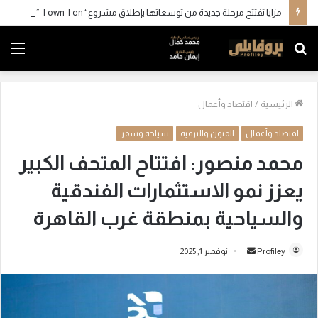
مزايا تفتتح مرحلة جديدة من توسعاتها بإطلاق مشروع “Town Ten ” بعرابي الجديدة بمدينة العبور
بحث
الق
عن
الرئيسية
/
اقتصاد وأعمال
اقتصاد وأعمال
الفنون والترفيه
سياحة وسفر
محمد منصور: افتتاح المتحف الكبير
يعزز نمو الاستثمارات الفندقية
والسياحية بمنطقة غرب القاهرة
Profiley
أ
نوفمبر 1, 2025
ر
س
ل