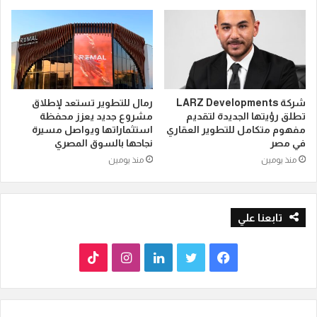
شركة LARZ Developments
رمال للتطوير تستعد لإطلاق
تطلق رؤيتها الجديدة لتقديم
مشروع جديد يعزز محفظة
مفهوم متكامل للتطوير العقاري
استثماراتها ويواصل مسيرة
في مصر
نجاحها بالسوق المصري
منذ يومين
منذ يومين
تابعنا علي
ف
ت
ل
ا
T
ي
و
ي
ن
i
س
ي
ن
س
k