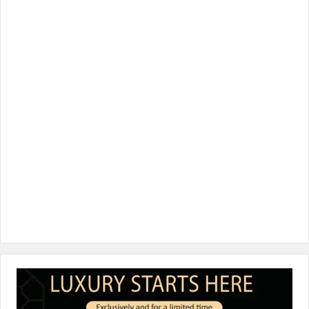
ب
ت
ك
ت
T
و
ر
د
ق
o
ك
إ
ر
k
ن
ا
م