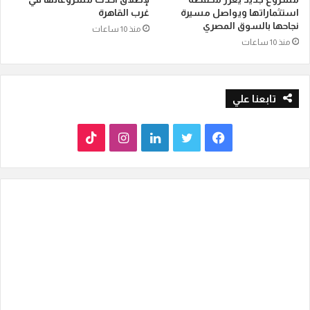
استثماراتها ويواصل مسيرة
غرب القاهرة
نجاحها بالسوق المصري
منذ 10 ساعات
منذ 10 ساعات
تابعنا علي
ف
ت
ل
ا
T
ي
و
ي
ن
i
س
ي
ن
س
k
ب
ت
ك
ت
T
و
ر
د
ق
o
ك
إ
ر
k
ن
ا