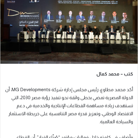
ب
ر
ي
د
ا
إ
ل
ك
ت
ر
كتب – محمد كمال
و
ن
أكد محمد مطاوع، رئيس مجلس إدارة شركة MG Developments، أن
ي
ا
الدولة المصرية تمضي بخطى واثقة نحو تنفيذ رؤية مصر 2030، التي
تستهدف زيادة مساهمة القطاعات الإنتاجية والخدمية في دعم
الاقتصاد الوطني، وتعزيز قدرة مصر التنافسية على خريطة الاستثمار
والسياحة العالمية.
وأضاف، في كلمته خلال فعاليات مؤتمر “صُنّاع القرار”، أن القطاع