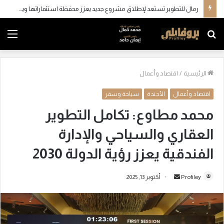
رمال للتطوير تستعد لإطلاق مشروع جديد يعزز محفظة استثماراتها ويواصل مسيرة نجاحها بالسوق المصري
بحث
الق
عن
الرئيسية
/
اقتصاد وأعمال
اقتصاد وأعمال
الأجندة
سياحة وسفر
محمد مطاوع: تكامل التطوير
العقاري والسياحي والإدارة
الفندقية يعزز رؤية الدولة 2030
Profiley
أ
أكتوبر 13, 2025
ر
س
ل