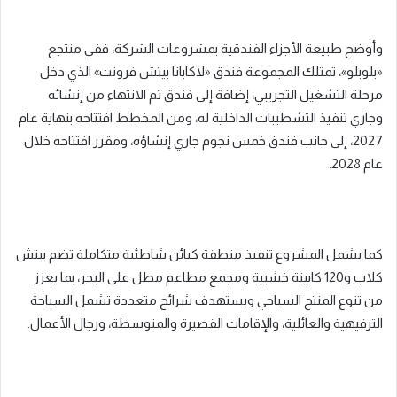
وأوضح طبيعة الأجزاء الفندقية بمشروعات الشركة، ففي منتجع
«بلوبلو»، تمتلك المجموعة فندق «لاكابانا بيتش فرونت» الذي دخل
مرحلة التشغيل التجريبي، إضافة إلى فندق تم الانتهاء من إنشائه
وجاري تنفيذ التشطيبات الداخلية له، ومن المخطط افتتاحه بنهاية عام
2027، إلى جانب فندق خمس نجوم جاري إنشاؤه، ومقرر افتتاحه خلال
عام 2028.
كما يشمل المشروع تنفيذ منطقة كبائن شاطئية متكاملة تضم بيتش
كلاب و120 كابينة خشبية ومجمع مطاعم مطل على البحر، بما يعزز
من تنوع المنتج السياحي ويستهدف شرائح متعددة تشمل السياحة
الترفيهية والعائلية، والإقامات القصيرة والمتوسطة، ورجال الأعمال.