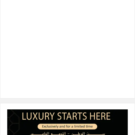
ب
ت
ك
ت
T
و
ر
د
ق
o
ك
إ
ر
k
ن
ا
م