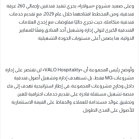
وعلى صعيد مشروع «سولارا»، يجري تنفيذ فندقين بإجمالي 260 غرفة
فندقية، ومن المخطط افتتاحهما خلال عام 2029، مع تقديم خدمات
فندقية متكاملة، حيث تجري حاليًا مفاوضات مع إحدى العلامات
الفندقية الكبرى لتولي إدارة وتشغيل أحد الفنادق وفقًا للمعايير
الدولية، بما يضمن أعلى مستويات الجودة التشغيلية.
وأوضح رئيس المجموعة أن «VALO Hospitality» لن تقتصر على إدارة
مشروعات MG فقط، بل تستهدف إدارة وتشغيل أصول فندقية
داخل وخارج مشروعات المجموعة، في إطار استراتيجية تهدف إلى بناء
منصة تشغيل مستقلة قادرة على تقديم خدمات احترافية للغير،
وتحقيق عوائد مستدامة للعملاء، والحفاظ على القيمة الاستثمارية
للأصول على المدى الطويل.