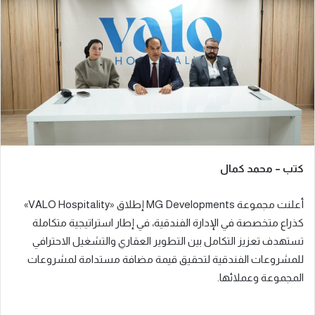
ب
ر
ي
د
ا
إ
ل
ك
ت
ر
كتب – محمد كمال
و
ن
أعلنت مجموعة MG Developments إطلاق «VALO Hospitality»
ي
ا
كذراع متخصصة في الإدارة الفندقية، في إطار استراتيجية متكاملة
تستهدف تعزيز التكامل بين التطوير العقاري والتشغيل الاحترافي
للمشروعات الفندقية لتحقيق قيمة مضافة مستدامة لمشروعات
المجموعة وعملائها.