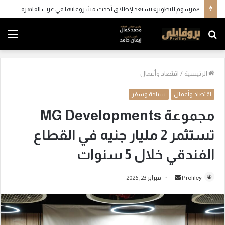
«مرسوم للتطوير» تستعد لإطلاق أحدث مشروعاتها في غرب القاهرة
بحث
الق
عن
الرئيسية
/
اقتصاد وأعمال
اقتصاد وأعمال
سياحة وسفر
مجموعة MG Developments
تستثمر 2 مليار جنيه في القطاع
الفندقي خلال 5 سنوات
Profiley
أ
فبراير 23, 2026
ر
س
ل