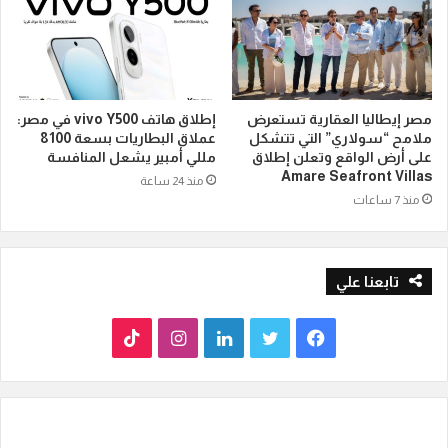
مصر إيطاليا العقارية تستعرض
إطلاق هاتف vivo Y500 في مصر:
ملامح “سولاري” التي تتشكل
عملاق البطاريات بسعة 8100
على أرض الواقع وتعلن إطلاق
مللي أمبير يشعل المنافسة
Amare Seafront Villas
منذ 24 ساعة
منذ 7 ساعات
تابعنا علي
ف
ت
ل
ا
T
ي
و
ي
ن
i
س
ي
ن
س
k