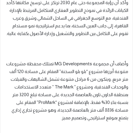
وأكد أن رؤية المجموعة حتى عام 2030 ترتكز على ترسيخ مكانتها كأحد
الكيانات الرائدة في نموذج التطوير العقاري المتكامل المرتبط بالإدارة
الفندقية، مع التوسع الجغرافي في الساحل الشمالي وشرق وغرب
القاهرة، إلى جانب العين السخنة، بما يدعم استراتيجية نمو مستدام
تقوم على التكامل بين التطوير والتشغيل وإدارة الأصول بكفاءة عالية.
وأضاف أن مجموعة MG Developments تمتلك محفظة مشروعات
متنوعة أبرزها مشروع “بلو بلو السخنة” المقام على مساحة 120 ألف
متر مربع، ويتكون من 6 مراحل متنوعة تشمل الشاليهات والفيلات
والوحدات الفندقية، ومشروع ” The Mark ” متعدد الاستخدامات
بمنطقة الداون تاون بالعاصمة الجديدة على مساحة تبلغ 3200 متر
بنسبة بناء 30% فقط، بالإضافة لمشروع “ProMark” المقام على
مساحة 8836 ألف متر بالعاصمة الجديدة، وهو مشروع تجاري إداري
يتمتع بموقع استراتيجي وتصميم مميز.