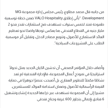
من جانبه قال محمد مطاوع، رئيس مجلس إدارة مجموعة MG
Development: “يأتي إطلاق VALO Hospitality ضمن خطة توسعية
طموحة تمتد لخمس سنوات، تستهدف ضخ استثمارات تقدر بنحو 2
مليار جنيه في القطاع الفندقي، بما يعكس توجهًا واضحًا نحو تعظيم
العائد الاستثماري للأصول، وتنويع مصادر الدخل، وتقليل أثر موسمية
الطلب على المشروعات السياحية”.
وأضاف خلال المؤتمر الصحفي، أن تدشين الكيان الجديد يمثل تحولًا
استراتيجيًا في نموذج أعمال المجموعة، فالإدارة الفندقية لم تعد
نشاطًا مكملًا للتطوير العقاري، بل أصبحت عنصرًا جوهريًا في حماية
القيمة الرأسمالية للأصول وضمان استدامة العوائد للمستثمرين،
مشيرا إلى أن المجموعة تستهدف عبر ذراعها الجديدة إنشاء وتشغيل
6 فنادق بإجمالي يتجاوز 600 غرفة وجناح فندقي.