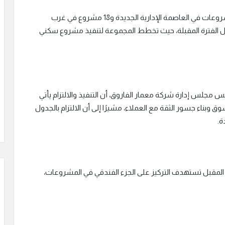
وأضاف أن التحالف نجح في طرح 25 مشروع منهم 7 مشروعات في العاصمة الإدارية الجديدة و18 مشروع في غرب
لال الفترة المقبلة، حيث تخطط المجموعة لتنفيذ مشروع سكني
مجلس إدارة شركة معمار الفاروق، أن التنفيذ والالتزام يأتي
وبناء جسور الثقة مع العملاء، مشيرًا إلى أن الالتزام بالجدول
ة.
المقبل تستهدف التركيز على الجزء الفندقي في المشروعات،