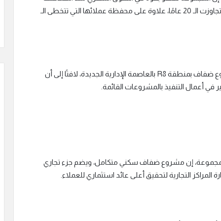
الأولى، استنادًا لمركزها المالي وخبرة مجلس إدارتها التي تجاوزت الـ 20 عامًا، علاوة على محفظة عملائها التي تتخطى الـ
وأضاف أن الشركة تتوج نجاحات عام 2025 بإطلاق مشروع ضفاف بمنطقة R8 بالعاصمة الإدارية الجديدة، لافتًا إلى أن
 في أعمال التنفيذ بالمشروعات القائمة.
 المجموعة، إن مشروع ضفاف سكني متكامل، ويضم جزء تجاري
المراكز التجارية لتحقيق أعلى عائد استثماري للعملاء.