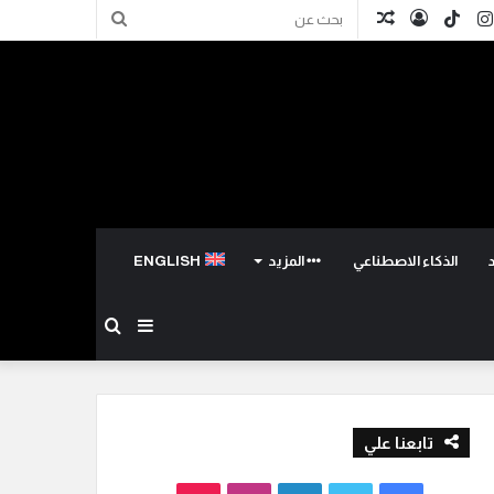
كدإن
انستقرام
TikTok
تسجيل
مقال
بحث
الدخول
عشوائي
عن
الذكاء الاصطناعي
المزيد
ENGLISH
إضافة
بحث
عمود
عن
تابعنا علي
جانبي