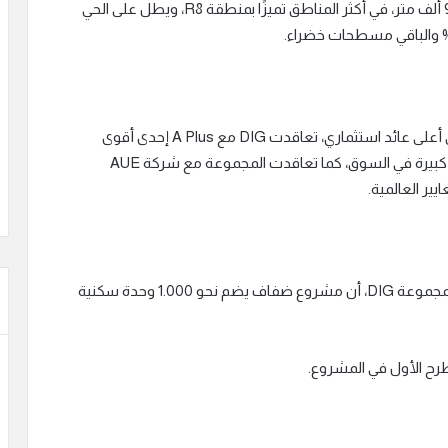
وأضاف أن المشروع يقع على مساحة 21 فدان بإجمالي90 ألف متر، في أكثر المناطق تميزًا بمنطقة R8، ويطل على الحي
وتعزيرًا لقوة مشروعات المجموعة واستدامتها وتحقيق أعلى عائد استثماري، تعاقدت DIG مع A Plus إحدى أقوى
شركات إدارة المراكز التجارية والمرافق والتي تمتلك خبرة كبيرة في السوق، كما تعاقدت المجموعة مع شركة AUE
ير العالمية.
وفي الإطار ذاته أضاف أ. محمد فوزي، الرئيس التنفيذي لمجموعة DIG، أن مشروع ضفاف يضم نحو 1.000 وحدة سكنية