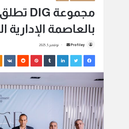
مجموعة G
بالعاصمة الإدارية ال
Profiley
أ
نوفمبر 5, 2025
ر
فيسبوك
تويتر
لينكدإن
‏Tumblr
بينتيريست
‏Reddit
‏VKontakte
س
ل
ب
ر
ي
د
ا
إ
ل
ك
ت