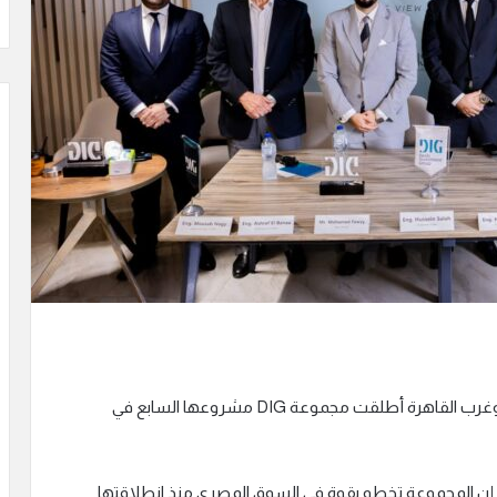
بعد سلسلة النجاحات التي حققتها المجموعة في شرق وغرب القاهرة أطلقت مجموعة DIG مشروعها السابع في
قال أ. حسين صلاح، رئيس مجلس إدارة مجموعة DIG، إن المجموعة تخطو بقوة في السوق المصري منذ انطلاقتها