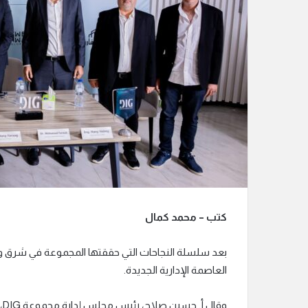
ر
و
ن
ي
ا
كتب – محمد كمال
العاصمة الإدارية الجديدة.
و