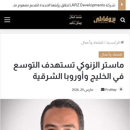
شركة LARZ Developments تطلق رؤيتها الجديدة لتقديم مفهوم متكامل للتطوير العقاري في مصر
بحث
الق
عن
الرئيسية
/
اقتصاد وأعمال
اقتصاد وأعمال
ماستر الزنوكي تستهدف التوسع
في الخليج وأوروبا الشرقية
Profiley
أ
مارس 29, 2026
ر
س
ل
ب
ر