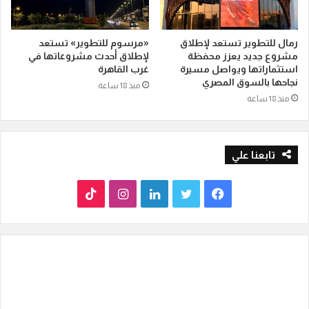
رمال للتطوير تستعد لإطلاق
«مرسوم للتطوير» تستعد
مشروع جديد يعزز محفظة
لإطلاق أحدث مشروعاتها في
استثماراتها ويواصل مسيرة
غرب القاهرة
نجاحها بالسوق المصري
منذ 18 ساعة
منذ 18 ساعة
تابعنا علي
ف
ت
ل
ا
T
ي
و
ي
ن
i
س
ي
ن
س
k
ب
ت
ك
ت
T
و
ر
د
ق
o