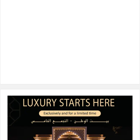
ك
إ
ر
k
ن
ا
م