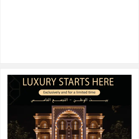
ن
ا
م