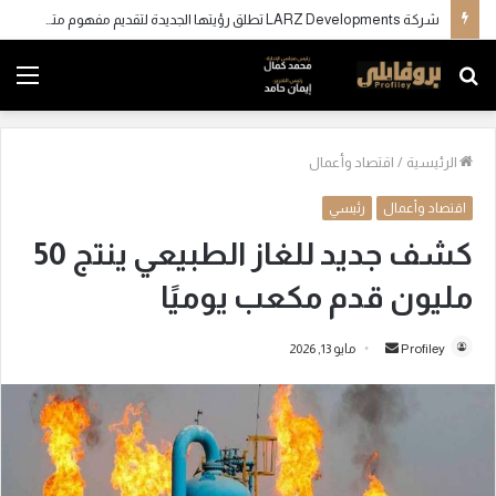
شركة LARZ Developments تطلق رؤيتها الجديدة لتقديم مفهوم متكامل للتطوير العقاري في مصر
بحث
الق
عن
الرئيسية
/
اقتصاد وأعمال
اقتصاد وأعمال
رئيسي
كشف جديد للغاز الطبيعي ينتج 50
مليون قدم مكعب يوميًا
Profiley
أ
مايو 13, 2026
ر
س
ل
ب
ر