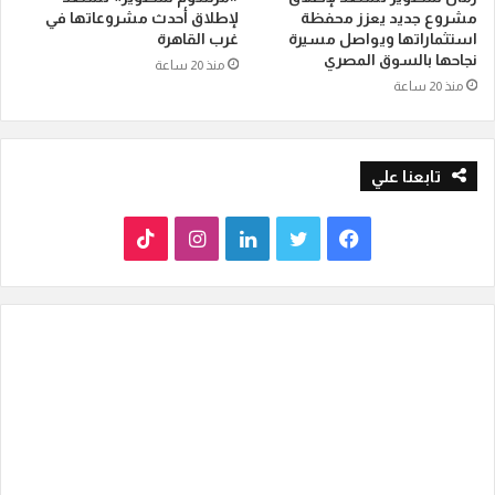
مشروع جديد يعزز محفظة
لإطلاق أحدث مشروعاتها في
استثماراتها ويواصل مسيرة
غرب القاهرة
نجاحها بالسوق المصري
منذ 20 ساعة
منذ 20 ساعة
تابعنا علي
ف
ت
ل
ا
T
ي
و
ي
ن
i
س
ي
ن
س
k
ب
ت
ك
ت
T
و
ر
د
ق
o
ك
إ
ر
k