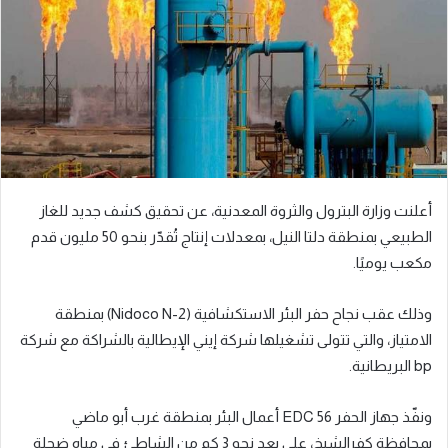
ي
د
ا
إ
ل
ك
ت
ر
و
أعلنت وزارة البترول والثروة المعدنية، عن تحقيق كشف جديد للغاز
ن
الطبيعي بمنطقة دلتا النيل، بمعدلات إنتاج تُقدّر بنحو 50 مليون قدم
ي
مكعب يوميًا.
ا
وذلك عقب نجاح حفر البئر الاستكشافية (Nidoco N-2) بمنطقة
الامتياز، والتي تتولى تشغيلها شركة إيني الإيطالية بالشراكة مع شركة
bp البريطانية.
ونفّذ جهاز الحفر EDC 56 أعمال البئر بمنطقة غرب أبو ماضي
بمحافظة كفرالشيخ، على بعد نحو 3 كم من الشاطئ في مياه ضحلة