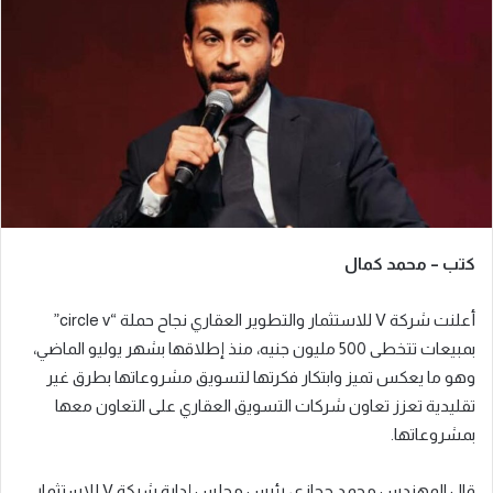
ب
ر
ي
د
ا
إ
ل
ك
ت
ر
كتب – محمد كمال
و
ن
أعلنت شركة V للاستثمار والتطوير العقاري نجاح حملة “circle v”
ي
ا
بمبيعات تتخطى 500 مليون جنيه، منذ إطلاقها بشهر يوليو الماضي،
وهو ما يعكس تميز وابتكار فكرتها لتسويق مشروعاتها بطرق غير
تقليدية تعزز تعاون شركات التسويق العقاري على التعاون معها
بمشروعاتها.
قال المهندس محمد حجازي، رئيس مجلس إدارة شركة V للاستثمار