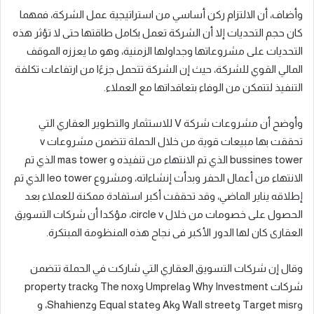
وأضاف، أن الالتزام ركن أساسي من استراتيجية عمل الشركة، فمهما
كان حجم التحديات إلا أن الشركة تعمل بكامل طاقتها حتى لا تؤثر هذه
التحديات على مشروعاتها وجداولها الزمنية، وهو ما يعززه الموقف
المالي القوي للشركة، حيث إن الشركة تتحمل جزءًا من ارتفاعات تكلفة
التنفيذ لتتمكن من الوفاء بتعاقداتها مع العملاء.
وأوضح أن مشروعات شركة V للاستثمار والتطوير العقاري التي
تحققت بها مبيعات قوية من خلال الحملة تتضمن مشروعات v
bussines tower الذي تم الانتهاء من تنفيذه و mas tower الذي تم
الانتهاء من أعمال الحفر وبدأت إنشاءاته، ومشروع leo tower الذي تم
إطلاقه يناير الماضي، وقد تحققت أكبر استفادة ممكنة للعملاء بعد
الحصول على خصومات من خلال circle v، مؤكدا أن شركات التسويق
العقارى كان لها الدور الأكبر فى نجاح هذه المنظومة المبتكرة.
وقال إن شركات التسويق العقاري التي شاركت في الحملة تتضمن
شركات Why Investment وUmprela وThe nox وproperty track
وTarget misr وWall street وAk وEqual state وShahienz، و