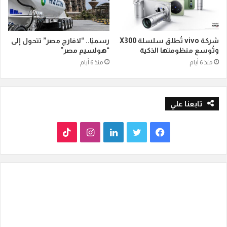
شركة vivo تُطلق سلسلة X300
رسميًا.. “لافارچ مصر” تتحول إلى
وتُوسع منظومتها الذكية
“هولسيم مصر”
منذ 6 أيام
منذ 6 أيام
تابعنا علي
ف
ت
ل
ا
T
ي
و
ي
ن
i
س
ي
ن
س
k
ب
ت
ك
ت
T
و
ر
د
ق
o