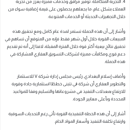
4. التجربة المتكاملة: توفير مرافق وخدمات مميزة يعزز من تجربة
العملاء بشكل عام، ما يجعلهم يحصلون على قيمة إضافية سواء من
خلال التجهيزات الحديثة أو الخدمات المتنوعة.
وأشار إلى أن هذه الحملة تستمر لمدة عام كامل ومع تحقيق هذه
المبيعات القوية خلال أول شهر فقط فإنه من المتوقع أن تساهم في
تحقيق نتائج بيعية أكثر قوة خلال الفترة المقبلة، لافتا إلى أنه تم تقديم
دعم قوي ومكافآت مميزة لشركات التسويق العقاري المشاركة في
هذه الحملة.
وأضاف إسلام البغدادي، رئيس مجلس إدارة شركة V للاستثمار
والتطوير العقاري أن شركة ڨي تتبنى خططًا استثمارية جادة وقوية
للارتفاع بمعدلات التنفيذ في مشروعاتها والتسليم وفقا للمواعيد
المحددة وبأعلى معايير الجودة.
أشار إلى أن هذه الخطة التنفيذية القوية تأتي رغم التحديات السوقية
وارتفاع تكلفة التنفيذ وأسعار المواد الخام.