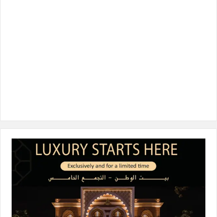
ك
إ
ر
k
ن
ا
م