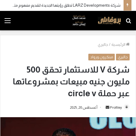
شركة LARZ Developments تطلق رؤيتها الجديدة لتقديم مفهوم متكامل للتطوير العقاري في مصر
بحث
الق
عن
الرئيسية
/
جاليري
جاليري
مبتكرون ورواد
شركة V للاستثمار تحقق 500
مليون جنيه مبيعات بمشروعاتها
عبر حملة circle v
Profiley
أ
أغسطس 20, 2025
ر
س
ل