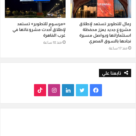
رمال للتطوير تستعد لإطلاق
«مرسوم للتطوير» تستعد
مشروع جديد يعزز محفظة
لإطلاق أحدث مشروعاتها في
استثماراتها ويواصل مسيرة
غرب القاهرة
نجاحها بالسوق المصري
منذ 18 ساعة
منذ 17 ساعة
تابعنا علي
ف
ت
ل
ا
T
ي
و
ي
ن
i
س
ي
ن
س
k
ب
ت
ك
ت
T