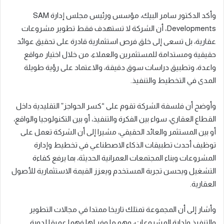
وأكد الدكتور سامر البيك، مؤسس ورئيس مجلس إدارة SAM
Developments، أن الشركة لا تستهدف فقط تطوير مشروعات
عقارية، بل تسعى إلى خلق فرص استثمارية قادرة على تحقيق عوائد
حقيقية ومستدامة للمستثمرين والعملاء، من خلال اختيار مواقع
واعدة، وتطبيق دراسات سوق دقيقة، والاعتماد على رؤية طويلة
المدى في التخطيط والتنفيذ.
وأوضح أن فلسفة الشركة تقوم على “كسر الحواجز” التقليدية داخل
القطاع العقاري، سواء بين الفكرة والتنفيذ، أو بين التكنولوجيا والواقع،
أو بين المستثمر والعائد الحقيقي، مشيرا إلى أن الشركة تعمل على
توظيف أحدث تطبيقات الذكاء الاصطناعي في تخطيط وإدارة
المشروعات وبناء المجتمعات العمرانية الحديثة، بما يرفع كفاءة
التشغيل ويحسن تجربة المستخدم ويعزز القيمة الاستثمارية للأصول
العقارية.
وأشار إلى أن المجموعة تمتلك تاريخا ممتدا في مجالات التطوير
والتنفيذ وإدارة المشروعات، وهو ما وفر لها فهما عميقا لدورة