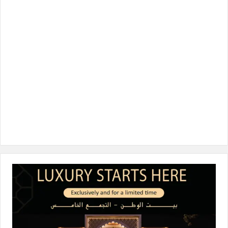
و
ر
د
ق
o
ك
إ
ر
k
ن
ا
م