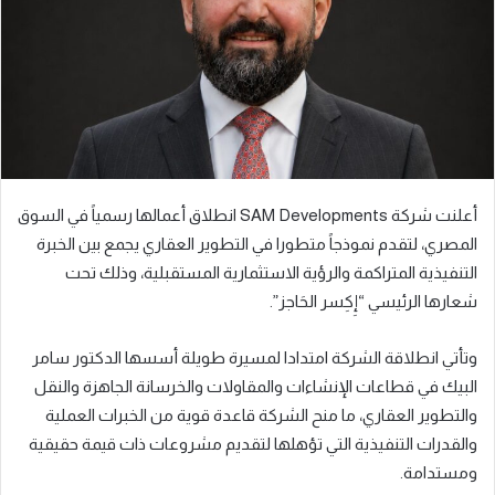
ي
د
ا
إ
ل
ك
ت
ر
أعلنت شركة SAM Developments انطلاق أعمالها رسمياً في السوق
و
المصري، لتقدم نموذجاً متطورا في التطوير العقاري يجمع بين الخبرة
ن
التنفيذية المتراكمة والرؤية الاستثمارية المستقبلية، وذلك تحت
ي
ا
شعارها الرئيسي “إِكِسر الحَاجز”.
وتأتي انطلاقة الشركة امتدادا لمسيرة طويلة أسسها الدكتور سامر
البيك في قطاعات الإنشاءات والمقاولات والخرسانة الجاهزة والنقل
والتطوير العقاري، ما منح الشركة قاعدة قوية من الخبرات العملية
والقدرات التنفيذية التي تؤهلها لتقديم مشروعات ذات قيمة حقيقية
ومستدامة.