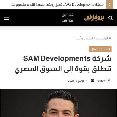
شركة LARZ Developments تطلق رؤيتها الجديدة لتقديم مفهوم متكامل للتطوير العقاري في مصر
بحث
الق
عن
الرئيسية
/
اقتصاد وأعمال
اقتصاد وأعمال
شركة SAM Developments
تنطلق بقوة إلى السوق المصري
Profiley
أ
يونيو 2, 2026
ر
س
ل
ب
ر